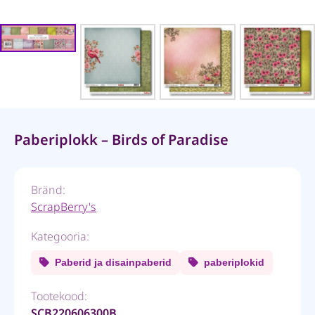
Paberiplokk – Birds of Paradise
Bränd:
ScrapBerry's
Kategooria:
Paberid ja disainpaberid
paberiplokid
Tootekood:
SCB220606300B