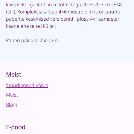
komplekt. Iga leht on mõõtmetega 20,3×20,3 cm (8×8
tolli). Komplekt sisaldab 4×6 mustreid, mis on suurte
paberite keskmised versioonid , pluss 4x lisamuster
kaanelehe teisel küljel.
Paberi paksus: 250 g/m
Meist
Stuudiopood Võrus
Meist
Blogi
E-pood