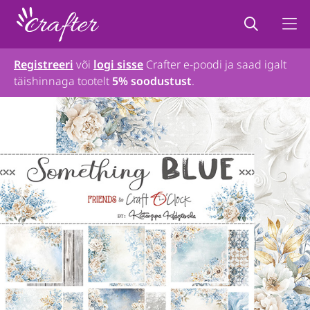
Registreeri
või
logi sisse
Crafter e-poodi ja saad igalt
täishinnaga tootelt
5% soodustust
.