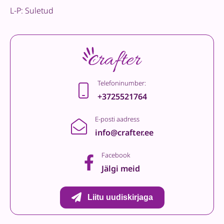
L-P: Suletud
Telefoninumber:
+3725521764
E-posti aadress
info@crafter.ee
Facebook
Jälgi meid
Liitu uudiskirjaga