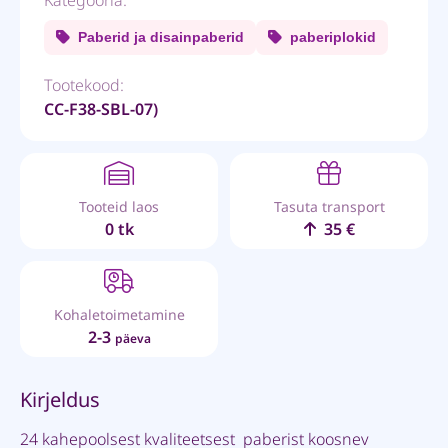
Paberid ja disainpaberid
paberiplokid
Tootekood:
CC-F38-SBL-07)
Tooteid laos
Tasuta transport
0 tk
35 €
Kohaletoimetamine
2-3
päeva
Kirjeldus
24 kahepoolsest kvaliteetsest paberist koosnev