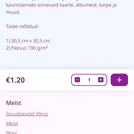
kaunistamaks erinevaid kaarte, albumeid, karpe ja
muud.
Toote mõõdud:
1) 30,5 cm x 30,5 cm
2
2) Paksus 190 g/m
€1.20
Väljalõiked-
Fairy
Land
07
Meist
quantity
Stuudiopood Võrus
Meist
Blogi