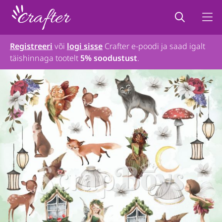
Registreeri
või
logi sisse
Crafter e-poodi ja saad igalt
täishinnaga tootelt
5% soodustust
.