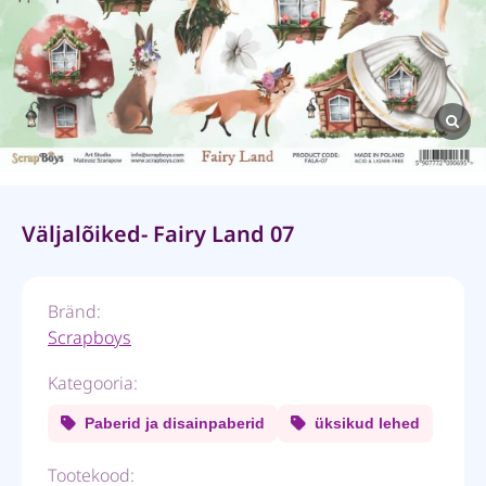
Väljalõiked- Fairy Land 07
Bränd:
Scrapboys
Kategooria:
Paberid ja disainpaberid
üksikud lehed
Tootekood: