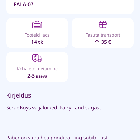
FALA-07
Tooteid laos
Tasuta transport
14 tk
35 €
Kohaletoimetamine
2-3
päeva
Kirjeldus
ScrapBoys väljalõiked- Fairy Land sarjast
Paber on väga hea prindiga ning sobib hästi