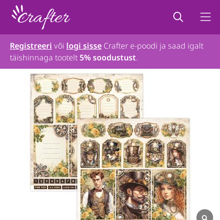
Registreeri
või
logi sisse
Crafter e-poodi ja saad igalt
täishinnaga tootelt
5% soodustust
.