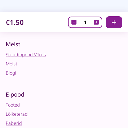
€1.50
Väljakõiked-
Steampunk
06
quantity
Meist
Stuudiopood Võrus
Meist
Blogi
E-pood
Tooted
Lõiketerad
Paberid