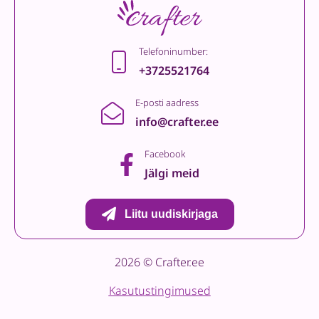
Telefoninumber:
+3725521764
E-posti aadress
info@crafter.ee
Facebook
Jälgi meid
Liitu uudiskirjaga
2026 © Crafter.ee
Kasutustingimused