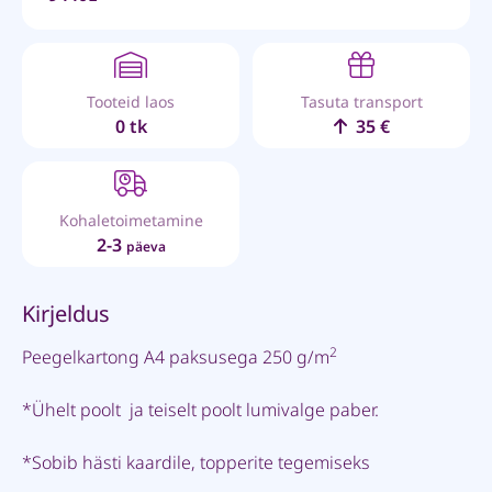
Tooteid laos
Tasuta transport
0 tk
35 €
Kohaletoimetamine
2-3
päeva
Kirjeldus
2
Peegelkartong A4 paksusega 250 g/m
*Ühelt poolt ja teiselt poolt lumivalge paber.
*Sobib hästi kaardile, topperite tegemiseks