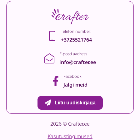
Telefoninumber:
+3725521764
E-posti aadress
info@crafter.ee
Facebook
Jälgi meid
Liitu uudiskirjaga
2026 © Crafter.ee
Kasutustingimused