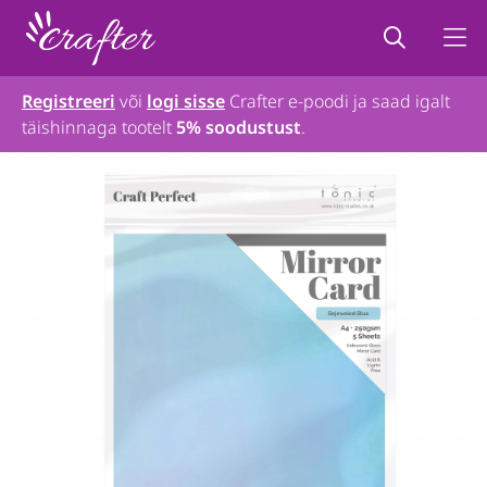
Registreeri
või
logi sisse
Crafter e-poodi ja saad igalt
täishinnaga tootelt
5% soodustust
.