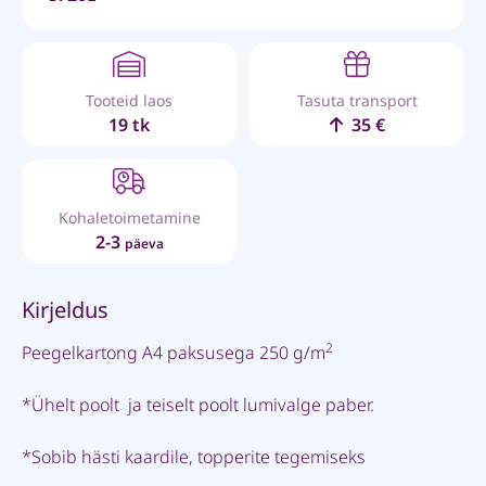
Tooteid laos
Tasuta transport
19 tk
35 €
Kohaletoimetamine
2-3
päeva
Kirjeldus
2
Peegelkartong A4 paksusega 250 g/m
*Ühelt poolt ja teiselt poolt lumivalge paber.
*Sobib hästi kaardile, topperite tegemiseks