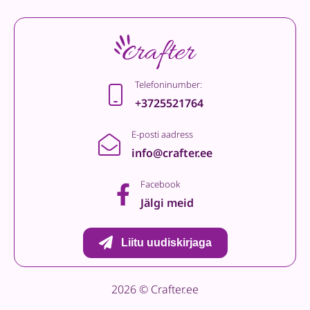
Telefoninumber:
+3725521764
E-posti aadress
info@crafter.ee
Facebook
Jälgi meid
Liitu uudiskirjaga
2026 © Crafter.ee