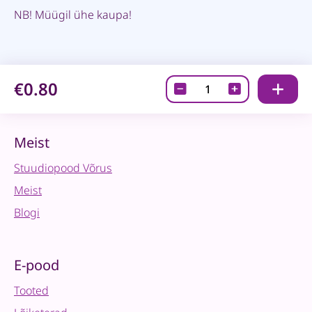
NB! Müügil ühe kaupa!
€0.80
Peegelkartong-
Bejeweled
Blue
quantity
Meist
Stuudiopood Võrus
Meist
Blogi
E-pood
Tooted