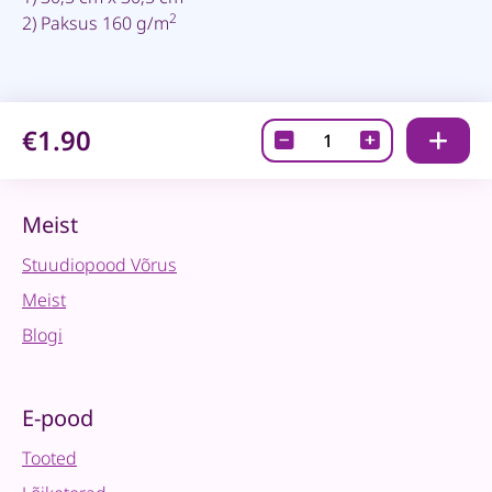
2
2) Paksus 160 g/m
€1.90
Glitterpaber
iseliimuv-
Gold
quantity
Meist
Stuudiopood Võrus
Meist
Blogi
E-pood
Tooted