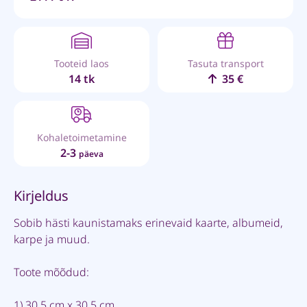
Tooteid laos
Tasuta transport
14 tk
35 €
Kohaletoimetamine
2-3
päeva
Kirjeldus
Sobib hästi kaunistamaks erinevaid kaarte, albumeid,
karpe ja muud.
Toote mõõdud:
1) 30,5 cm x 30,5 cm