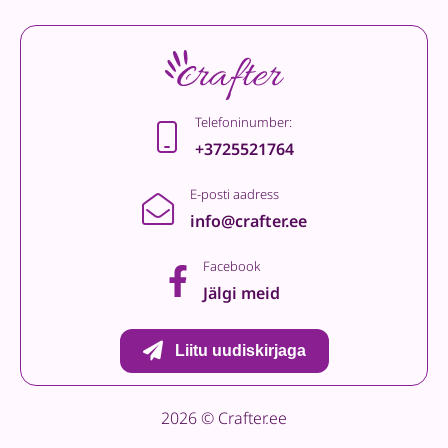
Telefoninumber:
+3725521764
E-posti aadress
info@crafter.ee
Facebook
Jälgi meid
Liitu uudiskirjaga
2026 © Crafter.ee