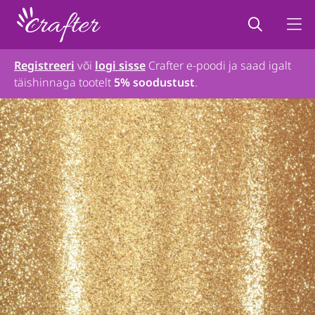
Registreeri
või
logi sisse
Crafter e-poodi ja saad igalt
täishinnaga tootelt
5% soodustust
.