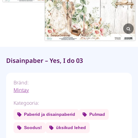
Disainpaber – Yes, I do 03
Bränd:
Mintay
Kategooria:
Paberid ja disainpaberid
Pulmad
Soodus!
üksikud lehed