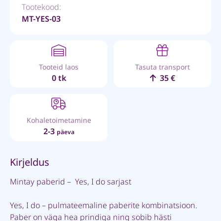
Tootekood:
MT-YES-03
Tooteid laos
Tasuta transport
0 tk
35 €
Kohaletoimetamine
2-3
päeva
Kirjeldus
Mintay paberid – Yes, I do sarjast
Yes, I do – pulmateemaline paberite kombinatsioon.
Paber on väga hea prindiga ning sobib hästi