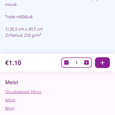
muud.
Toote mõõdud:
1) 30,5 cm x 30,5 cm
2
2) Paksus 250 g/m
€1.10
Disainpaber/väljalõ
Afternoon
Sky
Flowers
Meist
quantity
Stuudiopood Võrus
Meist
Blogi