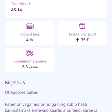
Tootekood:
AS-14
Tooteid laos
Tasuta transport
4 tk
35 €
Kohaletoimetamine
2-3
päeva
Kirjeldus
Ühepoolne paber.
Paber on väga hea prindiga ning sobib hästi
kaunistamaks erinevaid kaarte, albumeid, karpe ja