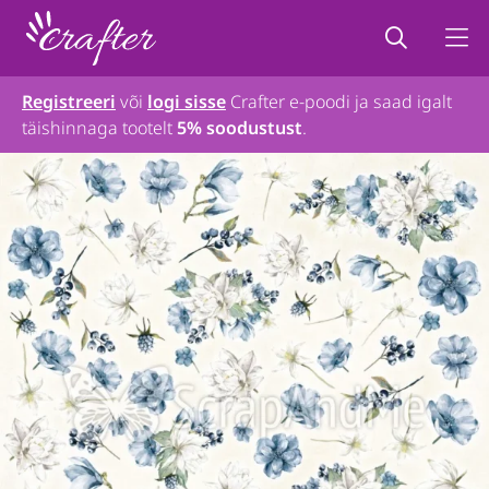
Registreeri
või
logi sisse
Crafter e-poodi ja saad igalt
täishinnaga tootelt
5% soodustust
.