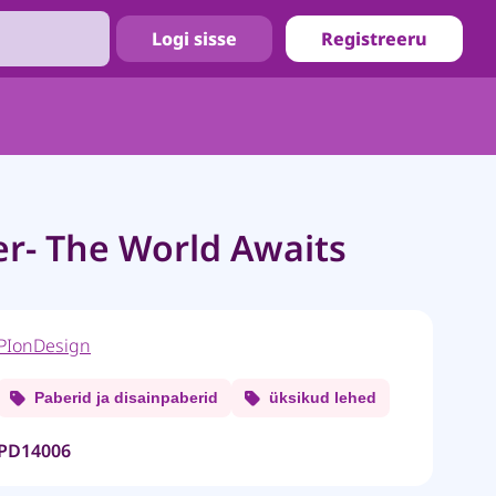
Logi sisse
Registreeru
r- The World Awaits
PIonDesign
Paberid ja disainpaberid
üksikud lehed
PD14006