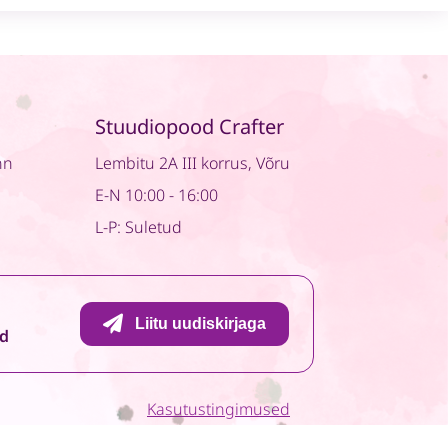
World
Awaits
quantity
Stuudiopood Crafter
nn
Lembitu 2A III korrus, Võru
E-N 10:00 - 16:00
L-P: Suletud
Liitu uudiskirjaga
id
Kasutustingimused