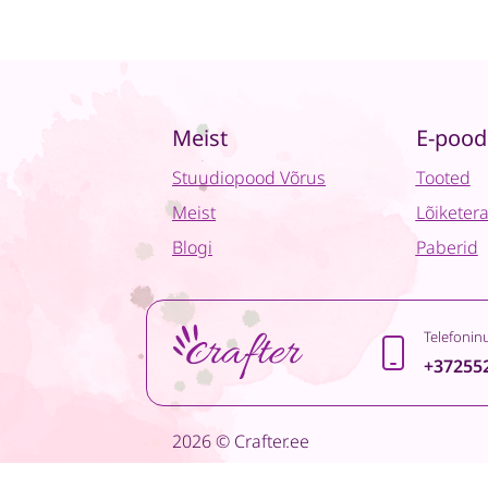
Meist
E-pood
Stuudiopood Võrus
Tooted
Meist
Lõiketer
Blogi
Paberid
Telefonin
+37255
2026 © Crafter.ee