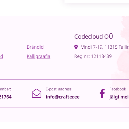
Codecloud OÜ
Brändid
Vindi 7-19, 11315 Talli
ad
Kalligraafia
Reg nr.: 12118439
umber:
E-posti aadress
Facebook
21764
info@crafter.ee
Jälgi me