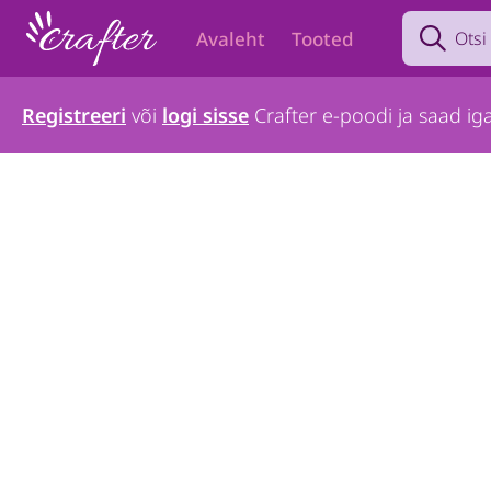
Search prod
Avaleht
Tooted
Registreeri
või
logi sisse
Crafter e-poodi ja saad iga