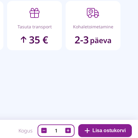
Tasuta transport
Kohaletoimetamine
35 €
2-3
päeva
Disainpaber-
Kogus
Lisa ostukorvi
The