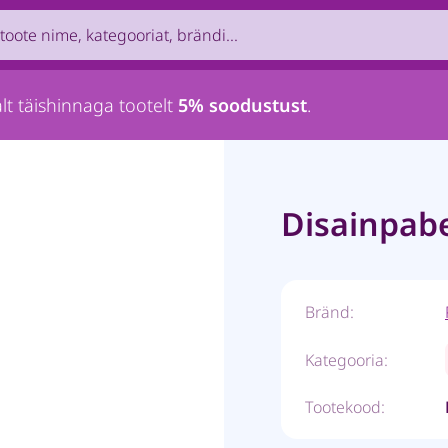
uct by name, brand, category...
lt täishinnaga tootelt
5% soodustust
.
Disainpabe
Bränd:
Kategooria:
Tootekood: