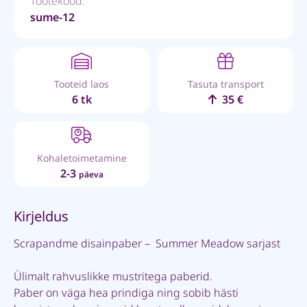
Tootekood:
sume-12
Tooteid laos
Tasuta transport
6 tk
35 €
Kohaletoimetamine
2-3
päeva
Kirjeldus
Scrapandme disainpaber – Summer Meadow sarjast
Ülimalt rahvuslikke mustritega paberid.
Paber on väga hea prindiga ning sobib hästi