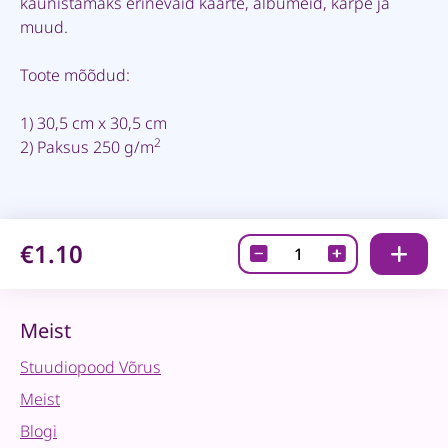
kaunistamaks erinevaid kaarte, albumeid, karpe ja
muud.
Toote mõõdud:
1) 30,5 cm x 30,5 cm
2
2) Paksus 250 g/m
€1.10
Disainpaber
-
Summer
Meadow
Meist
Flowers
Stuudiopood Võrus
1
quantity
Meist
Blogi