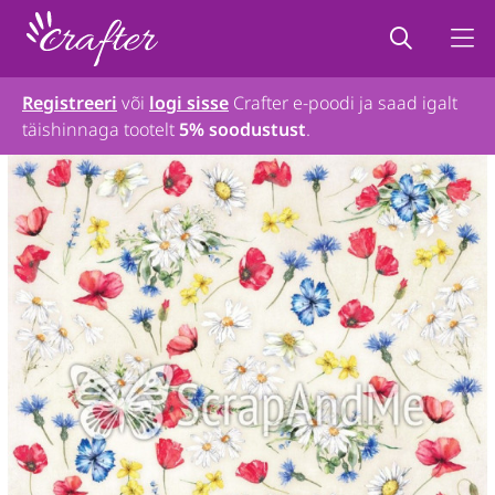
Registreeri
või
logi sisse
Crafter e-poodi ja saad igalt
täishinnaga tootelt
5% soodustust
.