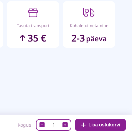
Tasuta transport
Kohaletoimetamine
35 €
2-3
päeva
Disainpaber-
Kogus
Lisa ostukorvi
Seaside