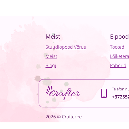
Meist
E-pood
Stuudiopood Võrus
Tooted
Meist
Lõiketer
Blogi
Paberid
Telefonin
+37255
2026 © Crafter.ee