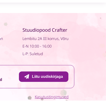
Stories
quantity
Stuudiopood Crafter
nn
Lembitu 2A III korrus, Võru
E-N 10:00 - 16:00
L-P: Suletud
Liitu uudiskirjaga
id
Kasutustingimused