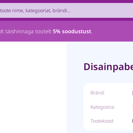
uct by name, brand, category...
lt täishinnaga tootelt
5% soodustust
.
Disainpabe
Bränd:
Kategooria:
Tootekood: