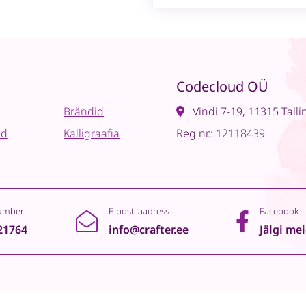
Codecloud OÜ
Brändid
Vindi 7-19, 11315 Talli
ad
Kalligraafia
Reg nr.: 12118439
umber:
E-posti aadress
Facebook
21764
info@crafter.ee
Jälgi me