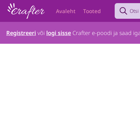
Search prod
Avaleht
Tooted
Registreeri
või
logi sisse
Crafter e-poodi ja saad iga