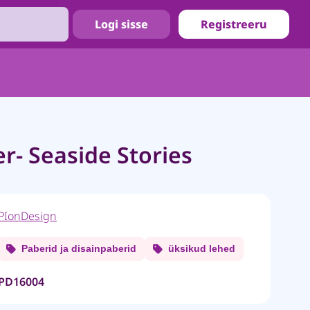
Logi sisse
Registreeru
r- Seaside Stories
PIonDesign
Paberid ja disainpaberid
üksikud lehed
PD16004