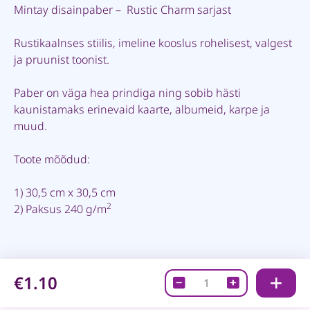
Mintay disainpaber – Rustic Charm sarjast
Rustikaalnses stiilis, imeline kooslus rohelisest, valgest
ja pruunist toonist.
Paber on väga hea prindiga ning sobib hästi
kaunistamaks erinevaid kaarte, albumeid, karpe ja
muud.
Toote mõõdud:
1) 30,5 cm x 30,5 cm
2
2) Paksus 240 g/m
€1.10
Disainpaber
-