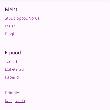
Rustic
Charms
Meist
01
Stuudiopood Võrus
quantity
Meist
Blogi
E-pood
Tooted
Lõiketerad
Paberid
Brändid
Kalligraafia