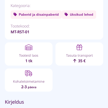
Kategooria:
Paberid ja disainpaberid
üksikud lehed
Tootekood:
MT-RST-01
Tooteid laos
Tasuta transport
1 tk
35 €
Kohaletoimetamine
2-3
päeva
Kirjeldus