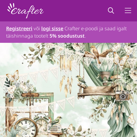
Registreeri
või
logi sisse
Crafter e-poodi ja saad igalt
täishinnaga tootelt
5% soodustust
.