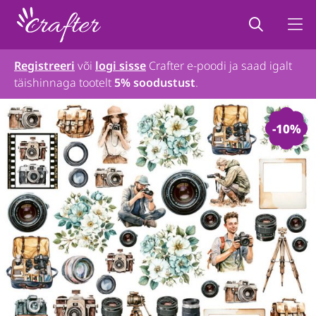
Registreeri
või
logi sisse
Crafter e-poodi ja saad igalt
täishinnaga tootelt
5% soodustust
.
-10%