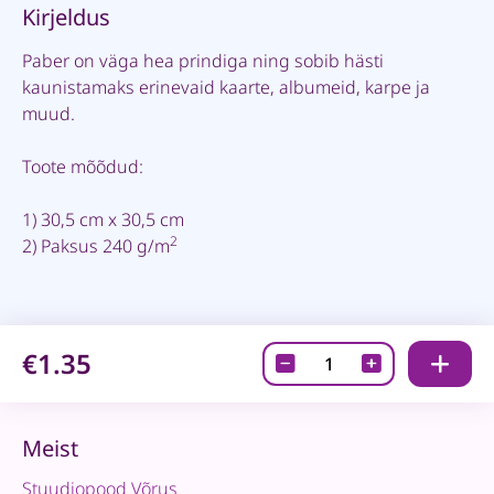
Kirjeldus
Paber on väga hea prindiga ning sobib hästi
kaunistamaks erinevaid kaarte, albumeid, karpe ja
muud.
Toote mõõdud:
1) 30,5 cm x 30,5 cm
2
2) Paksus 240 g/m
€1.35
Disainpaber-
Photographer
09
quantity
Meist
Stuudiopood Võrus