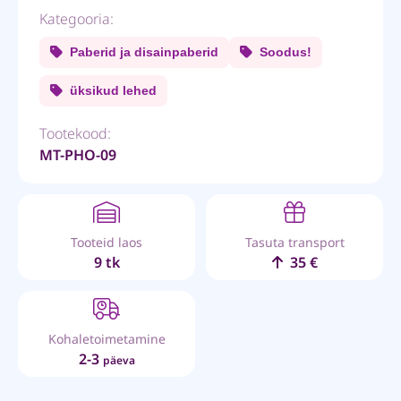
Kategooria:
Paberid ja disainpaberid
Soodus!
üksikud lehed
Tootekood:
MT-PHO-09
Tooteid laos
Tasuta transport
9 tk
35 €
Kohaletoimetamine
2-3
päeva