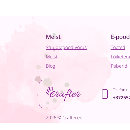
Meist
E-pood
Stuudiopood Võrus
Tooted
Meist
Lõiketer
Blogi
Paberid
Telefonin
+37255
2026 © Crafter.ee