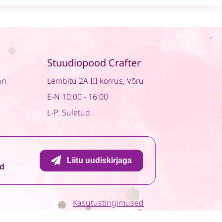
to
me
01
quantity
Stuudiopood Crafter
nn
Lembitu 2A III korrus, Võru
E-N 10:00 - 16:00
L-P: Suletud
Liitu uudiskirjaga
id
Kasutustingimused