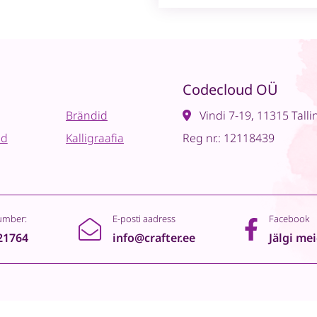
Codecloud OÜ
Brändid
Vindi 7-19, 11315 Talli
ad
Kalligraafia
Reg nr.: 12118439
umber:
E-posti aadress
Facebook
21764
info@crafter.ee
Jälgi me