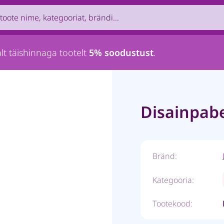
uct by name, brand, category...
lt täishinnaga tootelt
5% soodustust
.
Disainpabe
Bränd:
Kategooria:
Tootekood: