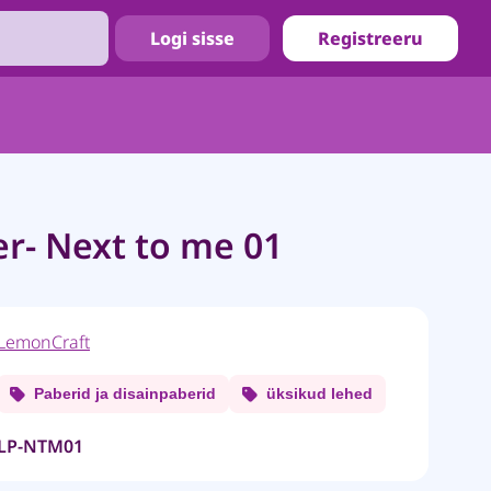
Logi sisse
Registreeru
r- Next to me 01
LemonCraft
Paberid ja disainpaberid
üksikud lehed
LP-NTM01