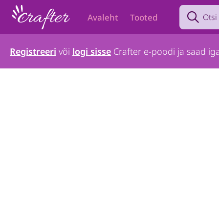
Search prod
Avaleht
Tooted
Registreeri
või
logi sisse
Crafter e-poodi ja saad iga