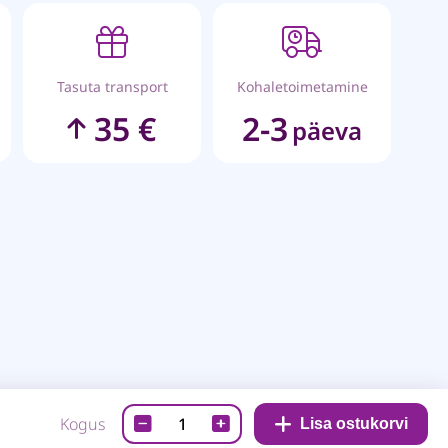
Tasuta transport
Kohaletoimetamine
35 €
2-3
päeva
Disainpaber-
Kogus
Lisa ostukorvi
Next