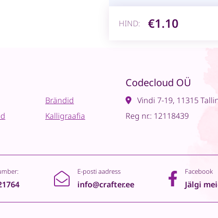
€1.10
HIND:
Codecloud OÜ
Brändid
Vindi 7-19, 11315 Talli
ad
Kalligraafia
Reg nr.: 12118439
umber:
E-posti aadress
Facebook
21764
info@crafter.ee
Jälgi me