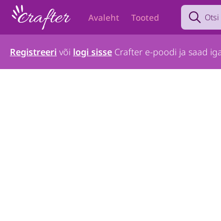
Search prod
Avaleht
Tooted
Registreeri
või
logi sisse
Crafter e-poodi ja saad iga