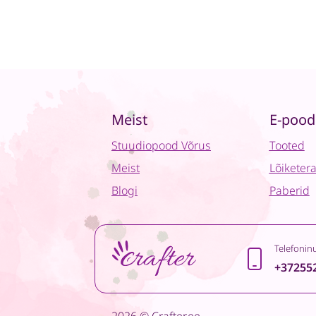
Meist
E-pood
Stuudiopood Võrus
Tooted
Meist
Lõiketer
Blogi
Paberid
Telefonin
+37255
2026 © Crafter.ee