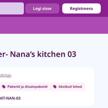
Logi sisse
Registreeru
r- Nana’s kitchen 03
Mintay
Paberid ja disainpaberid
üksikud lehed
MT-NAN-03