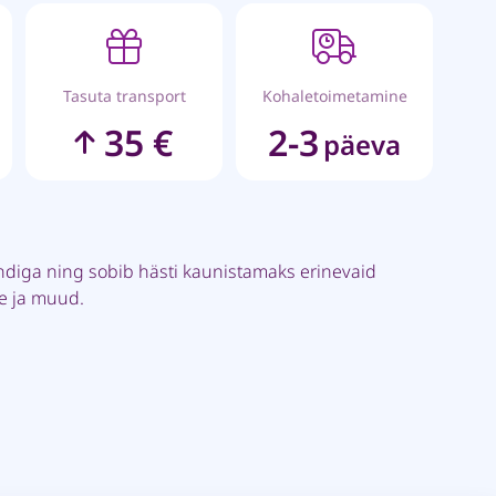
Tasuta transport
Kohaletoimetamine
35 €
2-3
päeva
ndiga ning sobib hästi kaunistamaks erinevaid
pe ja muud.