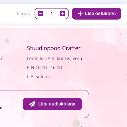
Disainpaber-
Kogus
Lisa ostukorvi
Nana's
kitchen
03
quantity
Stuudiopood Crafter
nn
Lembitu 2A III korrus, Võru
E-N 10:00 - 16:00
L-P: Suletud
Liitu uudiskirjaga
id