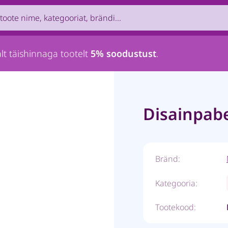
uct by name, brand, category...
lt täishinnaga tootelt
5% soodustust
.
Disainpabe
Bränd:
Kategooria:
Tootekood: