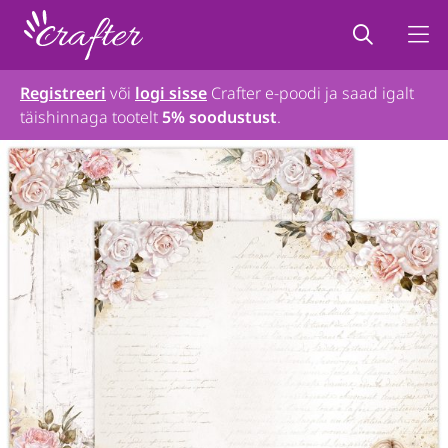
Registreeri
või
logi sisse
Crafter e-poodi ja saad igalt
täishinnaga tootelt
5% soodustust
.