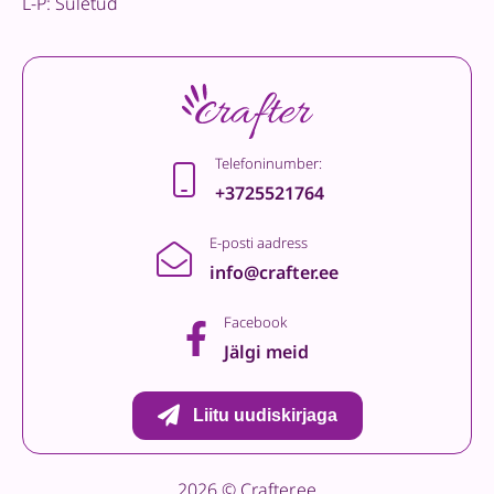
L-P: Suletud
Telefoninumber:
+3725521764
E-posti aadress
info@crafter.ee
Facebook
Jälgi meid
Liitu uudiskirjaga
2026 © Crafter.ee