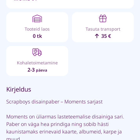
Tooteid laos
Tasuta transport
0 tk
35 €
Kohaletoimetamine
2-3
päeva
Kirjeldus
Scrapboys disainpaber – Moments sarjast
Moments on üliarmas lasteteemalise disainiga sari.
Paber on väga hea prindiga ning sobib hästi
kaunistamaks erinevaid kaarte, albumeid, karpe ja
muud.