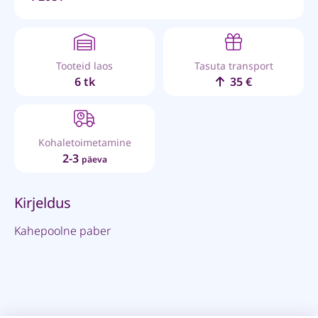
Tooteid laos
Tasuta transport
6 tk
35 €
Kohaletoimetamine
2-3
päeva
Kirjeldus
Kahepoolne paber