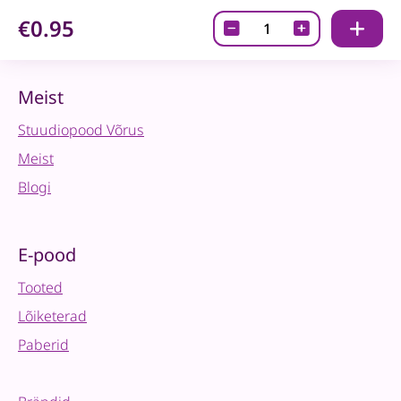
€0.95
Disainpaber-
Mermaid
Tails
quantity
Meist
Stuudiopood Võrus
Meist
Blogi
E-pood
Tooted
Lõiketerad
Paberid