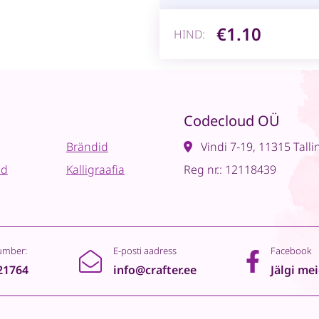
€1.10
HIND:
Codecloud OÜ
Brändid
Vindi 7-19, 11315 Talli
ad
Kalligraafia
Reg nr.: 12118439
umber:
E-posti aadress
Facebook
21764
info@crafter.ee
Jälgi me