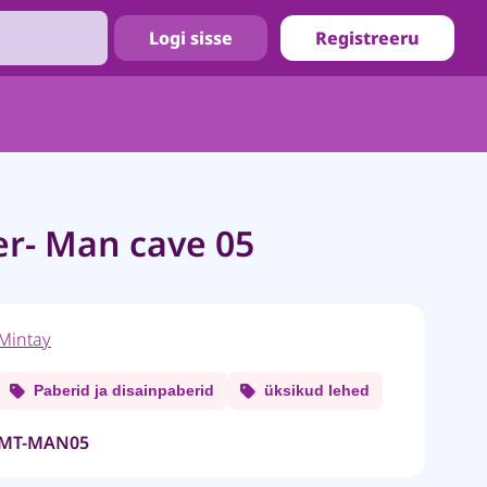
Logi sisse
Registreeru
er- Man cave 05
Mintay
Paberid ja disainpaberid
üksikud lehed
MT-MAN05