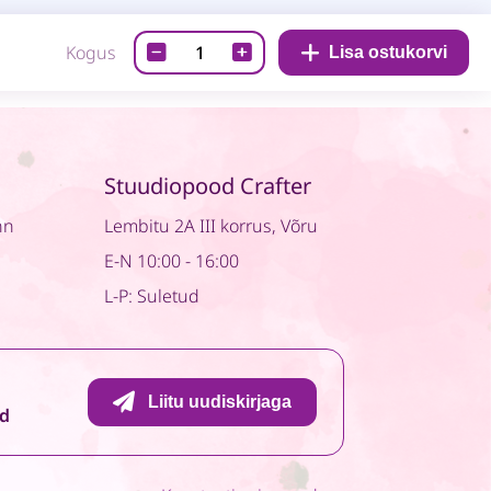
Disainpaber-
Kogus
Lisa ostukorvi
Man
cave
05
quantity
Stuudiopood Crafter
nn
Lembitu 2A III korrus, Võru
E-N 10:00 - 16:00
L-P: Suletud
Liitu uudiskirjaga
id