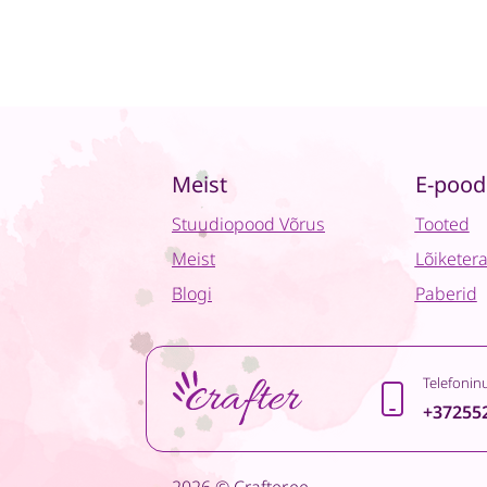
Meist
E-pood
Stuudiopood Võrus
Tooted
Meist
Lõiketer
Blogi
Paberid
Telefonin
+37255
2026 © Crafter.ee