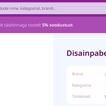
uct by name, brand, category...
lt täishinnaga tootelt
5% soodustust
.
Disainpab
Bränd:
Kategooria:
Tootekood: