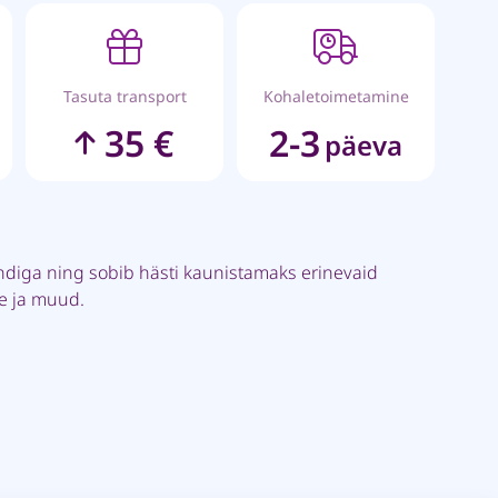
Tasuta transport
Kohaletoimetamine
35 €
2-3
päeva
ndiga ning sobib hästi kaunistamaks erinevaid
pe ja muud.