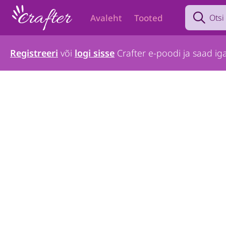
Search prod
Avaleht
Tooted
Registreeri
või
logi sisse
Crafter e-poodi ja saad iga