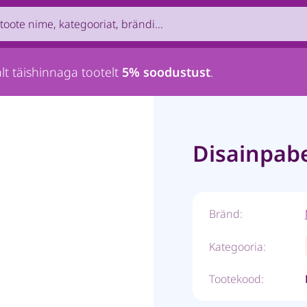
uct by name, brand, category...
lt täishinnaga tootelt
5% soodustust
.
Disainpabe
Bränd:
Kategooria:
Tootekood: