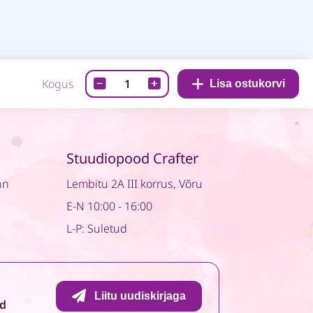
Disainpaber-
Kogus
Lisa ostukorvi
Little
One
04
quantity
Stuudiopood Crafter
nn
Lembitu 2A III korrus, Võru
E-N 10:00 - 16:00
L-P: Suletud
Liitu uudiskirjaga
id