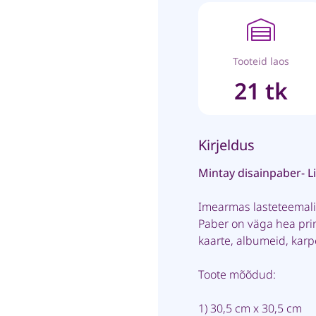
Tooteid laos
21 tk
Kirjeldus
Mintay disainpaber- Li
Imearmas lasteteemali
Paber on väga hea pri
kaarte, albumeid, kar
Toote mõõdud:
1) 30,5 cm x 30,5 cm