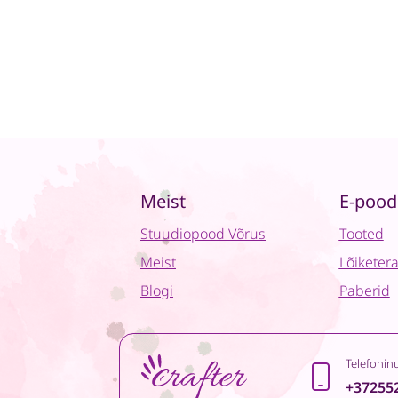
Meist
E-pood
Stuudiopood Võrus
Tooted
Meist
Lõiketer
Blogi
Paberid
Telefonin
+37255