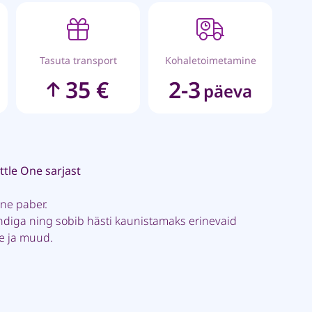
Tasuta transport
Kohaletoimetamine
35 €
2-3
päeva
ttle One sarjast
ne paber.
ndiga ning sobib hästi kaunistamaks erinevaid
pe ja muud.