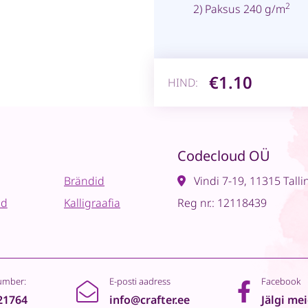
2
2) Paksus 240 g/m
€1.10
HIND:
Codecloud OÜ
Brändid
Vindi 7-19, 11315 Talli
ad
Kalligraafia
Reg nr.: 12118439
umber:
E-posti aadress
Facebook
21764
info@crafter.ee
Jälgi me