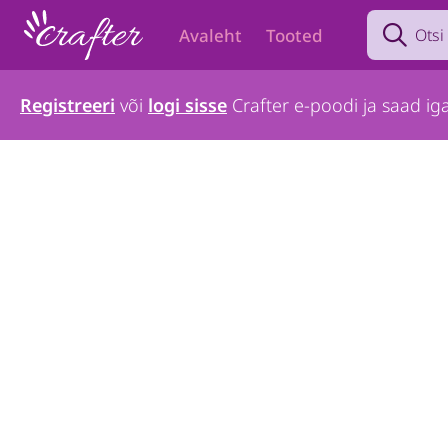
Search prod
Avaleht
Tooted
Registreeri
või
logi sisse
Crafter e-poodi ja saad iga