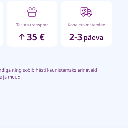
Tasuta transport
Kohaletoimetamine
35 €
2-3
päeva
ndiga ning sobib hästi kaunistamaks erinevaid
pe ja muud.