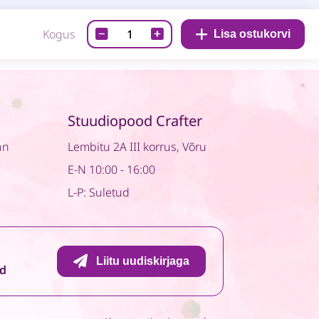
Disainpaber-
Kogus
Lisa ostukorvi
Lavender
Farm
05
quantity
Stuudiopood Crafter
nn
Lembitu 2A III korrus, Võru
E-N 10:00 - 16:00
L-P: Suletud
Liitu uudiskirjaga
id