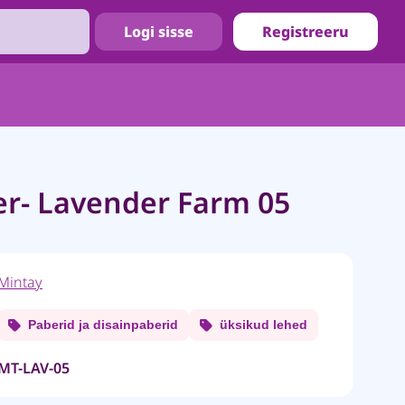
Logi sisse
Registreeru
er- Lavender Farm 05
Mintay
Paberid ja disainpaberid
üksikud lehed
MT-LAV-05