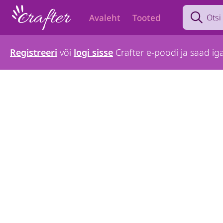
Search prod
Avaleht
Tooted
Registreeri
või
logi sisse
Crafter e-poodi ja saad iga