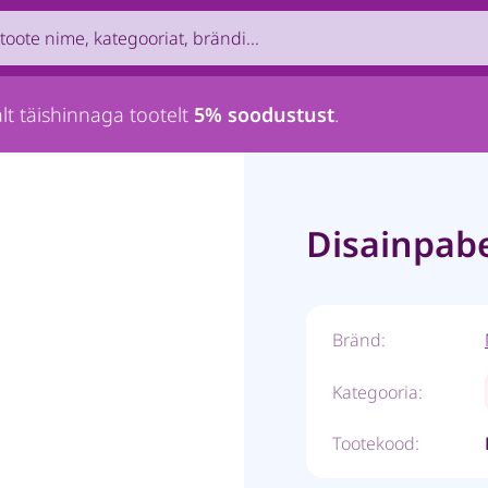
uct by name, brand, category...
lt täishinnaga tootelt
5% soodustust
.
Disainpab
Bränd:
Kategooria:
Tootekood: