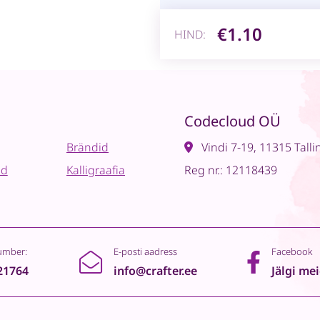
€1.10
HIND:
Codecloud OÜ
Brändid
Vindi 7-19, 11315 Talli
ad
Kalligraafia
Reg nr.: 12118439
umber:
E-posti aadress
Facebook
21764
info@crafter.ee
Jälgi me