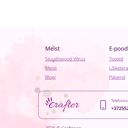
Meist
E-pood
Stuudiopood Võrus
Tooted
Meist
Lõiketer
Blogi
Paberid
Telefonin
+37255
2026 © Crafter.ee