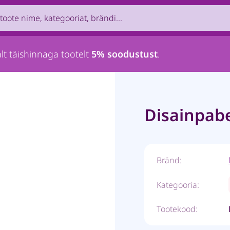
uct by name, brand, category...
lt täishinnaga tootelt
5% soodustust
.
Disainpabe
Bränd:
Kategooria:
Tootekood: