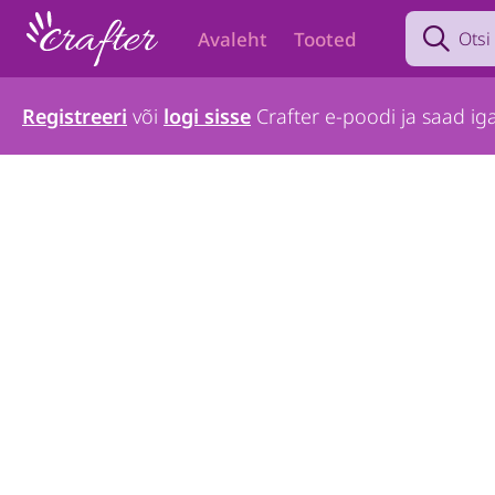
Search prod
Avaleht
Tooted
Registreeri
või
logi sisse
Crafter e-poodi ja saad iga