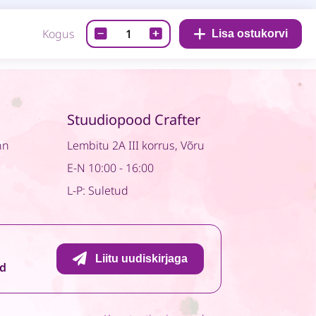
Disainpaber-
Kogus
Lisa ostukorvi
Lady's
secret
06
quantity
Stuudiopood Crafter
nn
Lembitu 2A III korrus, Võru
E-N 10:00 - 16:00
L-P: Suletud
Liitu uudiskirjaga
id