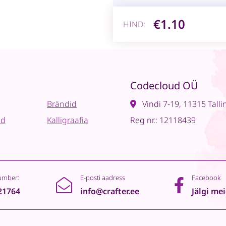
€1.10
HIND:
Codecloud OÜ
Brändid
Vindi 7-19, 11315 Talli
ad
Kalligraafia
Reg nr.: 12118439
umber:
E-posti aadress
Facebook
21764
info@crafter.ee
Jälgi me