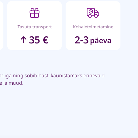
Tasuta transport
Kohaletoimetamine
35 €
2-3
päeva
ndiga ning sobib hästi kaunistamaks erinevaid
pe ja muud.