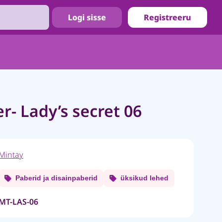
Logi sisse
Registreeru
r- Lady’s secret 06
Mintay
Paberid ja disainpaberid
üksikud lehed
MT-LAS-06