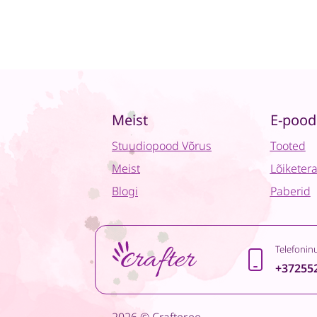
Meist
E-pood
Stuudiopood Võrus
Tooted
Meist
Lõiketer
Blogi
Paberid
Telefonin
+37255
2026 © Crafter.ee