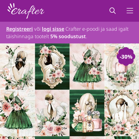
Registreeri
või
logi sisse
Crafter e-poodi ja saad igalt
täishinnaga tootelt
5% soodustust
.
-30%