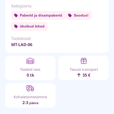
Kategooria:
Paberid ja disainpaberid
Soodus!
üksikud lehed
Tootekood:
MT-LAD-06
Tooteid laos
Tasuta transport
0 tk
35 €
Kohaletoimetamine
2-3
päeva