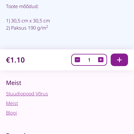
Toote mõõdud:
1) 30,5 cm x 30,5 cm
2
2) Paksus 190 g/m
€1.10
Disainpaber-
House
of
Science
Meist
02
Stuudiopood Võrus
quantity
Meist
Blogi