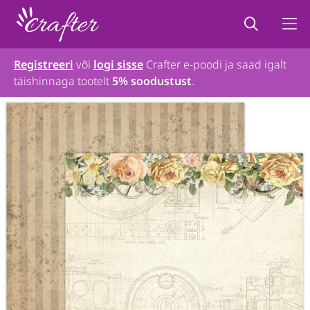
Registreeri
või
logi sisse
Crafter e-poodi ja saad igalt
täishinnaga tootelt
5% soodustust
.