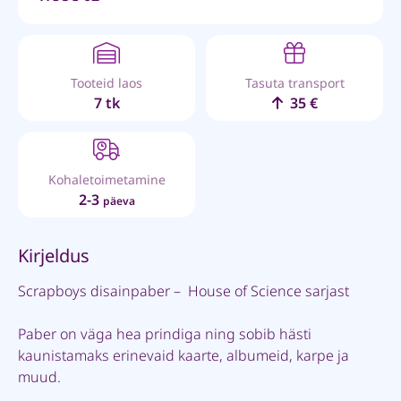
Tooteid laos
Tasuta transport
7 tk
35 €
Kohaletoimetamine
2-3
päeva
Kirjeldus
Scrapboys disainpaber – House of Science sarjast
Paber on väga hea prindiga ning sobib hästi
kaunistamaks erinevaid kaarte, albumeid, karpe ja
muud.