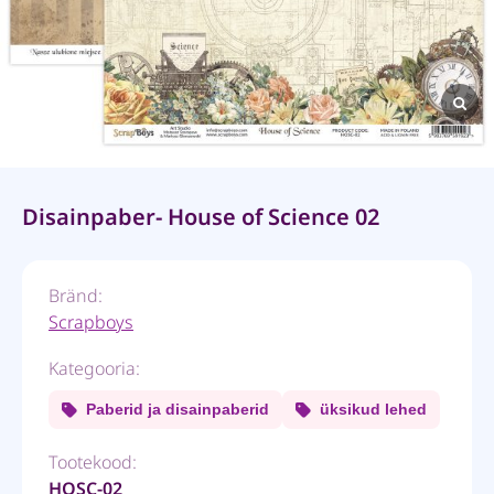
Disainpaber- House of Science 02
Bränd:
Scrapboys
Kategooria:
Paberid ja disainpaberid
üksikud lehed
Tootekood:
HOSC-02