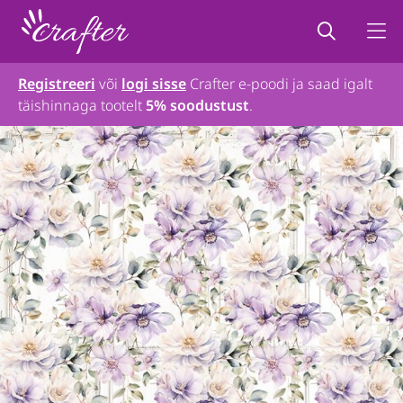
Registreeri
või
logi sisse
Crafter e-poodi ja saad igalt
täishinnaga tootelt
5% soodustust
.