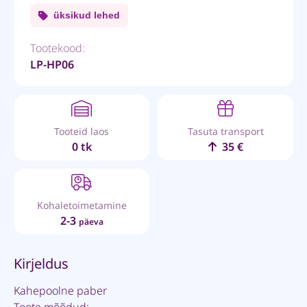
üksikud lehed
Tootekood:
LP-HP06
Tooteid laos
Tasuta transport
0 tk
35 €
Kohaletoimetamine
2-3
päeva
Kirjeldus
Kahepoolne paber