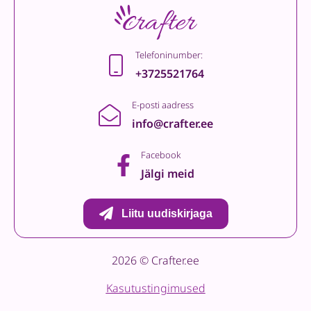
Telefoninumber:
+3725521764
E-posti aadress
info@crafter.ee
Facebook
Jälgi meid
Liitu uudiskirjaga
2026 © Crafter.ee
Kasutustingimused