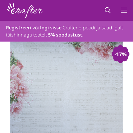
Registreeri
või
logi sisse
Crafter e-poodi ja saad igalt
täishinnaga tootelt
5% soodustust
.
-17%