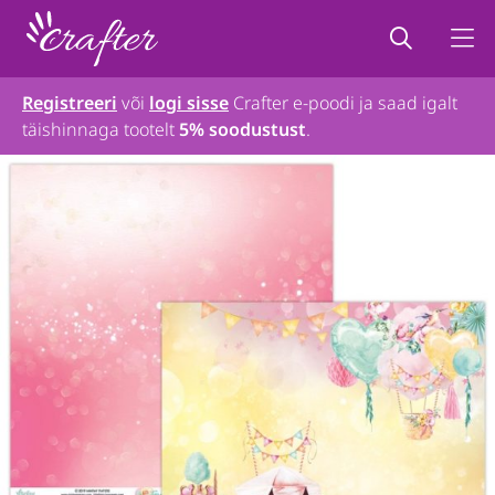
Registreeri
või
logi sisse
Crafter e-poodi ja saad igalt
täishinnaga tootelt
5% soodustust
.