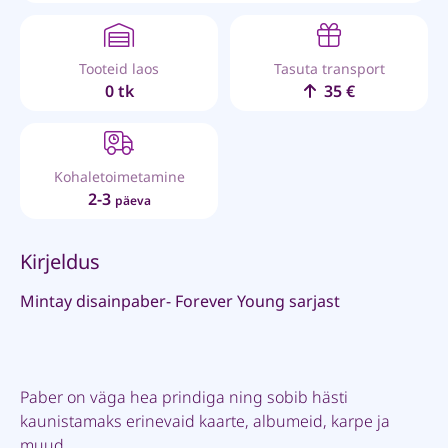
Tooteid laos
Tasuta transport
0 tk
35 €
Kohaletoimetamine
2-3
päeva
Kirjeldus
Mintay disainpaber- Forever Young sarjast
Paber on väga hea prindiga ning sobib hästi
kaunistamaks erinevaid kaarte, albumeid, karpe ja
muud.