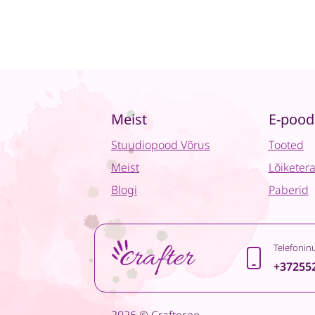
Meist
E-pood
Stuudiopood Võrus
Tooted
Meist
Lõiketer
Blogi
Paberid
Telefonin
+37255
2026 © Crafter.ee