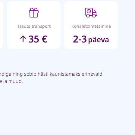
Tasuta transport
Kohaletoimetamine
35 €
2-3
päeva
ndiga ning sobib hästi kaunistamaks erinevaid
pe ja muud.