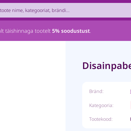
uct by name, brand, category...
lt täishinnaga tootelt
5% soodustust
.
Disainpabe
Bränd:
Kategooria:
Tootekood: