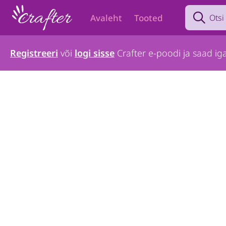
Search prod
Avaleht
Tooted
Registreeri
või
logi sisse
Crafter e-poodi ja saad iga