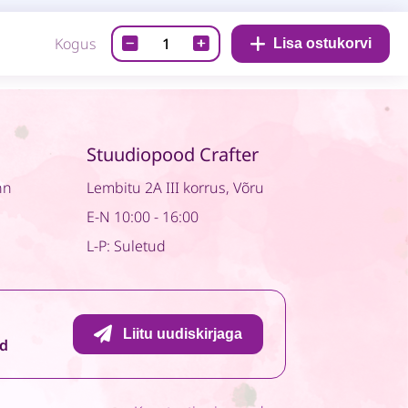
Disainpaber-
Kogus
Lisa ostukorvi
Cottage
heart
05
quantity
Stuudiopood Crafter
nn
Lembitu 2A III korrus, Võru
E-N 10:00 - 16:00
L-P: Suletud
Liitu uudiskirjaga
id