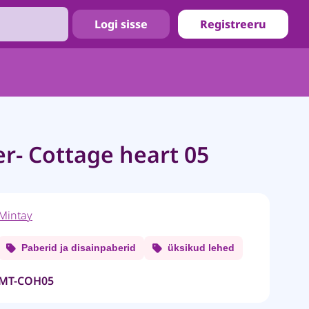
Logi sisse
Registreeru
r- Cottage heart 05
Mintay
Paberid ja disainpaberid
üksikud lehed
MT-COH05