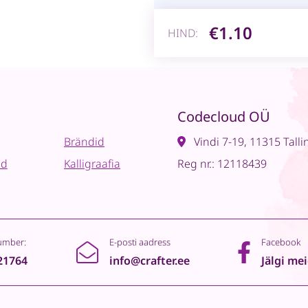
€1.10
HIND:
Codecloud OÜ
Brändid
Vindi 7-19, 11315 Talli
ad
Kalligraafia
Reg nr.: 12118439
umber:
E-posti aadress
Facebook
21764
info@crafter.ee
Jälgi me