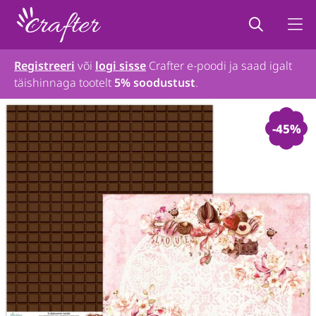
Registreeri
või
logi sisse
Crafter e-poodi ja saad igalt
täishinnaga tootelt
5% soodustust
.
-45%