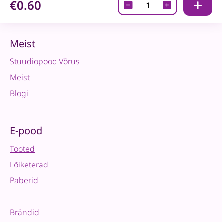
€0.60
Disainpaber-
Chocolate
Kiss
02
Meist
quantity
Stuudiopood Võrus
Meist
Blogi
E-pood
Tooted
Lõiketerad
Paberid
Brändid