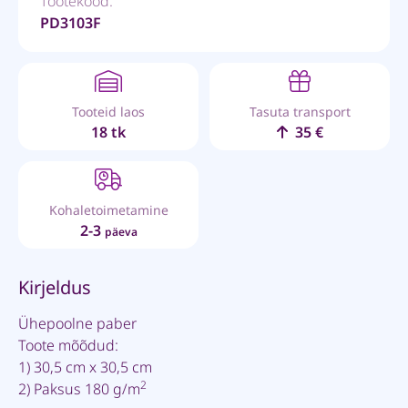
Tootekood:
PD3103F
Tooteid laos
Tasuta transport
18 tk
35 €
Kohaletoimetamine
2-3
päeva
Kirjeldus
Ühepoolne paber
Toote mõõdud:
1) 30,5 cm x 30,5 cm
2
2) Paksus 180 g/m