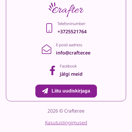
Telefoninumber:
+3725521764
E-posti aadress
info@crafter.ee
Facebook
Jälgi meid
Liitu uudiskirjaga
2026 © Crafter.ee
Kasutustingimused