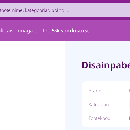
uct by name, brand, category...
lt täishinnaga tootelt
5% soodustust
.
Disainpabe
Bränd:
Kategooria:
Tootekood: