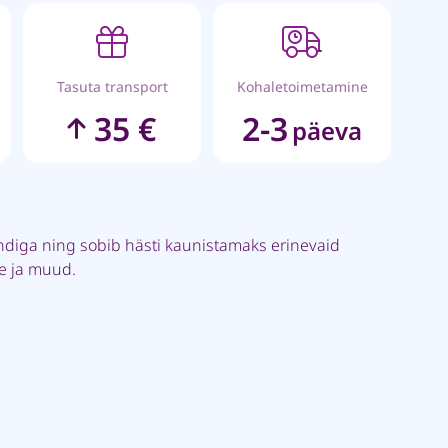
Tasuta transport
Kohaletoimetamine
35 €
2-3
päeva
ndiga ning sobib hästi kaunistamaks erinevaid
pe ja muud.