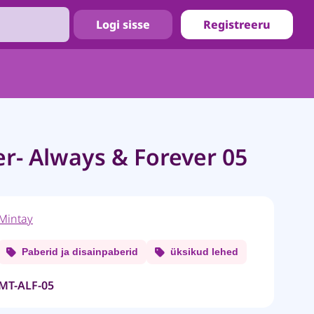
Logi sisse
Registreeru
r- Always & Forever 05
Mintay
Paberid ja disainpaberid
üksikud lehed
MT-ALF-05