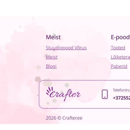
Meist
E-pood
Stuudiopood Võrus
Tooted
Meist
Lõiketer
Blogi
Paberid
Telefonin
+37255
2026 © Crafter.ee