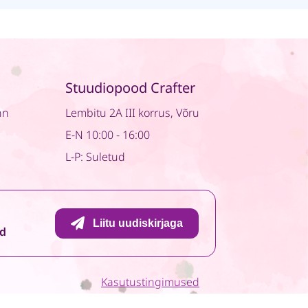
Stuudiopood Crafter
nn
Lembitu 2A III korrus, Võru
E-N 10:00 - 16:00
L-P: Suletud
Liitu uudiskirjaga
id
Kasutustingimused