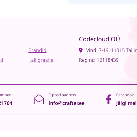
Codecloud OÜ
Brändid
Vindi 7-19, 11315 Talli
ad
Kalligraafia
Reg nr.: 12118439
umber:
E-posti aadress
Facebook
21764
info@crafter.ee
Jälgi me