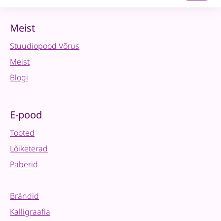
-
Always
&
Meist
Forever
Stuudiopood Võrus
01
quantity
Meist
Blogi
E-pood
Tooted
Lõiketerad
Paberid
Brändid
Kalligraafia