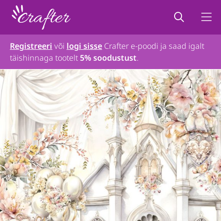
Registreeri
või
logi sisse
Crafter e-poodi ja saad igalt
täishinnaga tootelt
5% soodustust
.