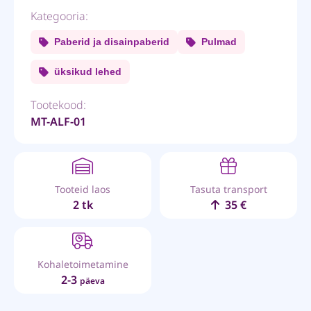
Kategooria:
Paberid ja disainpaberid
Pulmad
üksikud lehed
Tootekood:
MT-ALF-01
Tooteid laos
Tasuta transport
2 tk
35 €
Kohaletoimetamine
2-3
päeva