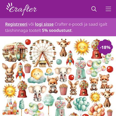
Registreeri
või
logi sisse
Crafter e-poodi ja saad igalt
täishinnaga tootelt
5% soodustust
.
-18%