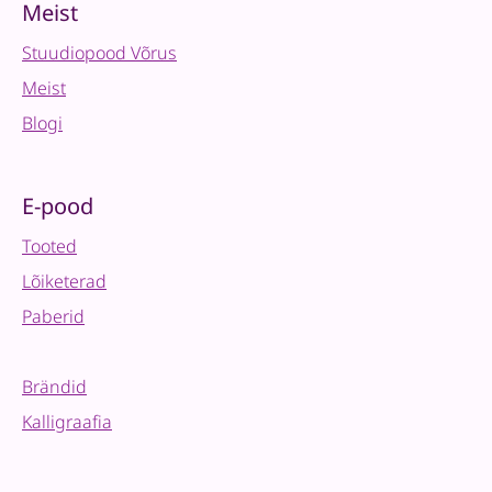
09
Meist
quantity
Stuudiopood Võrus
Meist
Blogi
E-pood
Tooted
Lõiketerad
Paberid
Brändid
Kalligraafia