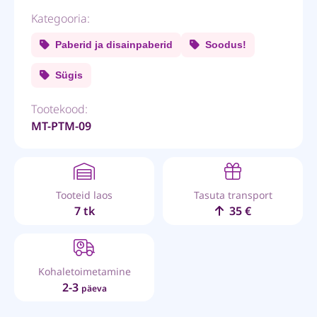
Kategooria:
Paberid ja disainpaberid
Soodus!
Sügis
Tootekood:
MT-PTM-09
Tooteid laos
Tasuta transport
7 tk
35 €
Kohaletoimetamine
2-3
päeva