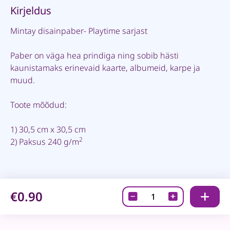
Kirjeldus
Mintay disainpaber- Playtime sarjast
Paber on väga hea prindiga ning sobib hästi
kaunistamaks erinevaid kaarte, albumeid, karpe ja
muud.
Toote mõõdud:
1) 30,5 cm x 30,5 cm
2
2) Paksus 240 g/m
€0.90
Disainpaber-
Mintay
Playtime