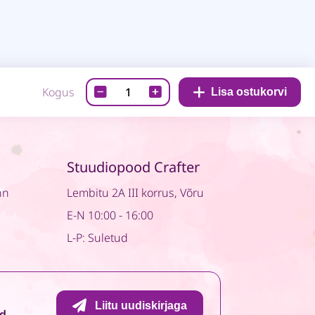
Disainpaber-
Kogus
Lisa ostukorvi
Mintay
Playtime
01
quantity
Stuudiopood Crafter
nn
Lembitu 2A III korrus, Võru
E-N 10:00 - 16:00
L-P: Suletud
Liitu uudiskirjaga
id