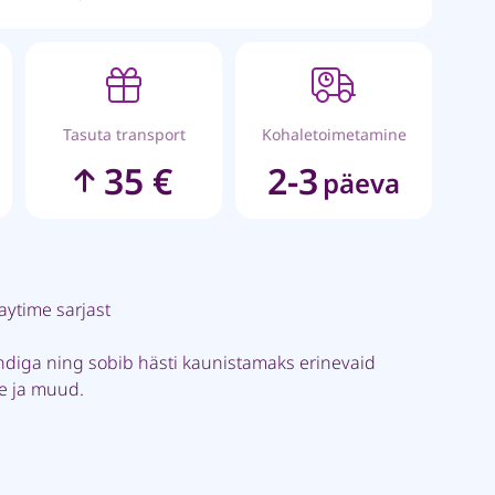
Tasuta transport
Kohaletoimetamine
35 €
2-3
päeva
aytime sarjast
ndiga ning sobib hästi kaunistamaks erinevaid
pe ja muud.