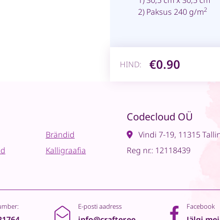
1) 30,5 cm x 30,5 cm
2
2) Paksus 240 g/m
€0.90
HIND:
Codecloud OÜ
Brändid
Vindi 7-19, 11315 Talli
ad
Kalligraafia
Reg nr.: 12118439
umber:
E-posti aadress
Facebook
21764
info@crafter.ee
Jälgi me