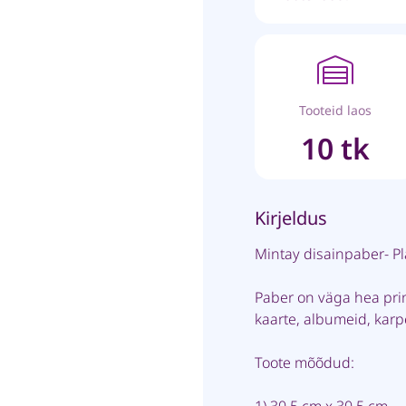
Tooteid laos
10 tk
Kirjeldus
Mintay disainpaber- Pl
Paber on väga hea pri
kaarte, albumeid, kar
Toote mõõdud: