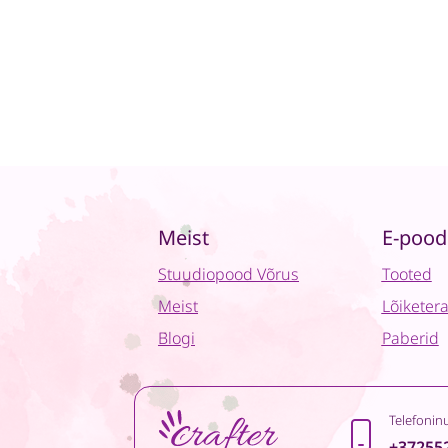
Meist
E-pood
Stuudiopood Võrus
Tooted
Meist
Lõiketer
Blogi
Paberid
Telefonin
+37255