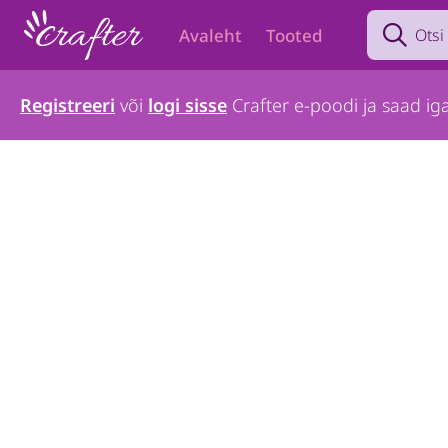
Search prod
Avaleht
Tooted
Registreeri
või
logi sisse
Crafter e-poodi ja saad iga