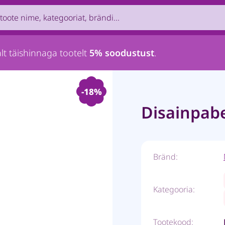
uct by name, brand, category...
lt täishinnaga tootelt
5% soodustust
.
-18%
Disainpabe
Bränd:
Kategooria:
Tootekood: