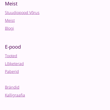
Meist
Stuudiopood Võrus
Meist
Blogi
E-pood
Tooted
Lõiketerad
Paberid
Brändid
Kalligraafia