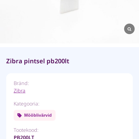
Zibra pintsel pb200lt
Bränd:
Zibra
Kategooria:
Mööblivärvid
Tootekood:
PB200LT