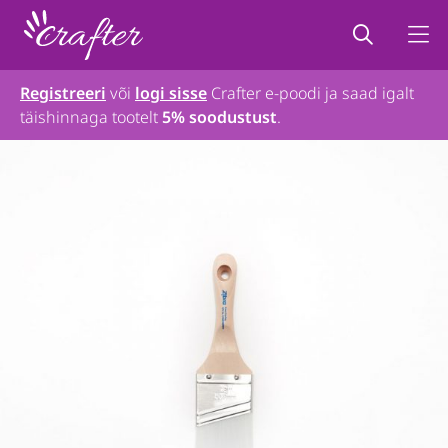
Registreeri
või
logi sisse
Crafter e-poodi ja saad igalt
täishinnaga tootelt
5% soodustust
.