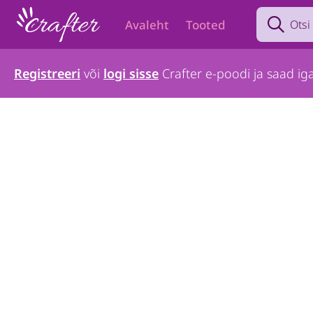
Search prod
Avaleht
Tooted
Registreeri
või
logi sisse
Crafter e-poodi ja saad iga