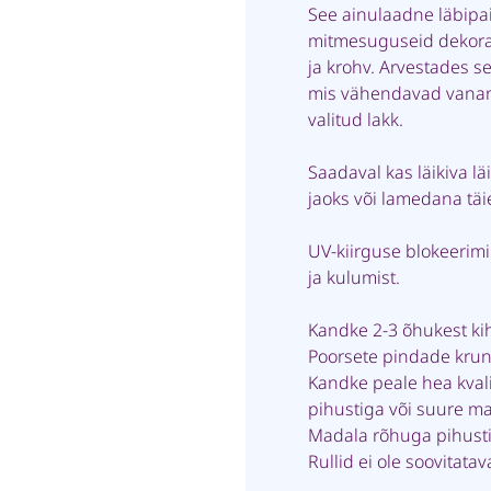
See ainulaadne läbipai
mitmesuguseid dekorati
ja krohv. Arvestades se
mis vähendavad vananem
valitud lakk.
Saadaval kas läikiva lä
jaoks või lamedana täi
UV-kiirguse blokeeri
ja kulumist.
Kandke 2-3 õhukest kih
Poorsete pindade krun
Kandke peale hea kvalit
pihustiga või suure 
Madala rõhuga pihusti
Rullid ei ole soovitatav