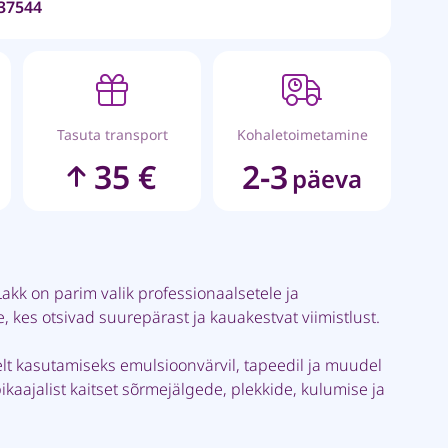
37544
Tasuta transport
Kohaletoimetamine
35 €
2-3
päeva
Lakk on parim valik professionaalsetele ja
, kes otsivad suurepärast ja kauakestvat viimistlust.
lt kasutamiseks emulsioonvärvil, tapeedil ja muudel
kaajalist kaitset sõrmejälgede, plekkide, kulumise ja