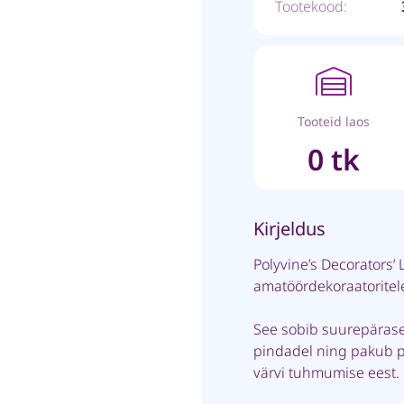
Tootekood:
Tooteid laos
0 tk
Kirjeldus
Polyvine’s Decorators’ 
amatöördekoraatoritele
See sobib suurepärase
pindadel ning pakub pi
värvi tuhmumise eest.