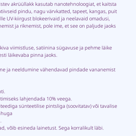
stev akrüüllakk kasutab nanotehnoloogiat, et kaitsta
ivseid pindu, nagu värvkatted, tapeet, kangas, puit
lle UV-kiirgust blokeerivaid ja neelavaid omadusi,
ist ja riknemist, pole ime, et see on paljude jaoks
ikiva viimistluse, satiinina sügavuse ja pehme läike
esti läikevaba pinna jaoks.
mine ja neeldumine vähendavad pindade vananemist
ti.
timiseks lahjendada 10% veega.
eediga sünteetilise pintsliga (soovitatav) või tavalise
mahuga
.
ad, võib esineda lainetust. Sega korralikult läbi.