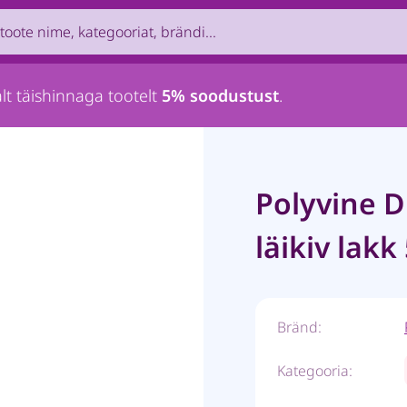
uct by name, brand, category...
lt täishinnaga tootelt
5% soodustust
.
Polyvine 
läikiv lakk
Bränd:
Kategooria: