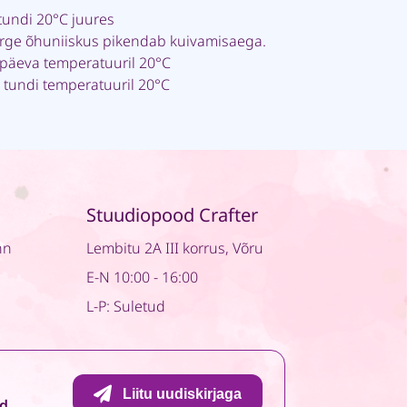
tundi 20°C juures
rge õhuniiskus pikendab kuivamisaega.
päeva temperatuuril 20°C
 tundi temperatuuril 20°C
Stuudiopood Crafter
nn
Lembitu 2A III korrus, Võru
E-N 10:00 - 16:00
L-P: Suletud
Liitu uudiskirjaga
id