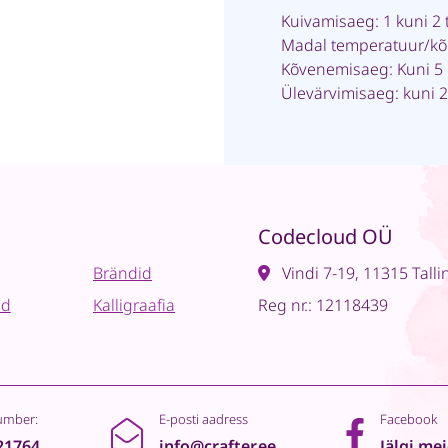
Kuivamisaeg: 1 kuni 2 
Madal temperatuur/kõ
Kõvenemisaeg: Kuni 5 
Ülevärvimisaeg: kuni 2
Codecloud OÜ
Brändid
Vindi 7-19, 11315 Talli
ad
Kalligraafia
Reg nr.: 12118439
umber:
E-posti aadress
Facebook
21764
info@crafter.ee
Jälgi me