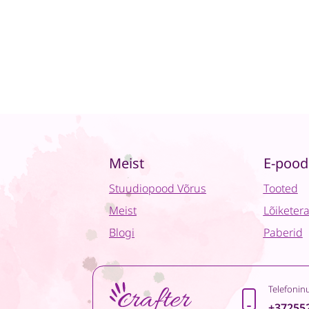
Meist
E-pood
Stuudiopood Võrus
Tooted
Meist
Lõiketer
Blogi
Paberid
Telefonin
+37255