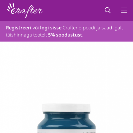
Registreeri
või
logi sisse
Crafter e-poodi ja saad igalt
täishinnaga tootelt
5% soodustust
.