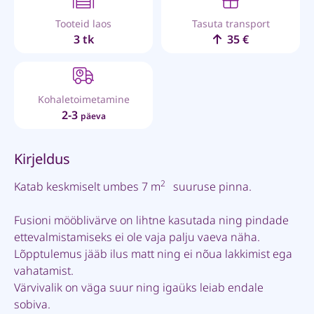
Tooteid laos
Tasuta transport
3 tk
35 €
Kohaletoimetamine
2-3
päeva
Kirjeldus
2
Katab keskmiselt umbes 7 m
suuruse pinna.
Fusioni mööblivärve on lihtne kasutada ning pindade
ettevalmistamiseks ei ole vaja palju vaeva näha.
Lõpptulemus jääb ilus matt ning ei nõua lakkimist ega
vahatamist.
Värvivalik on väga suur ning igaüks leiab endale
sobiva.