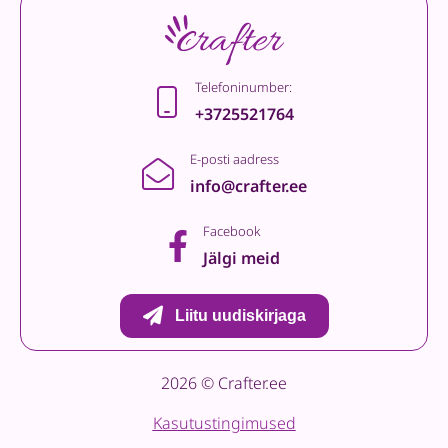
Telefoninumber:
+3725521764
E-posti aadress
info@crafter.ee
Facebook
Jälgi meid
Liitu uudiskirjaga
2026 © Crafter.ee
Kasutustingimused