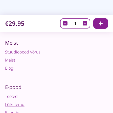
€29.95
Fusion
Mineralvärv–
Wellowbank,
500ml
Meist
quantity
Stuudiopood Võrus
Meist
Blogi
E-pood
Tooted
Lõiketerad
Paberid