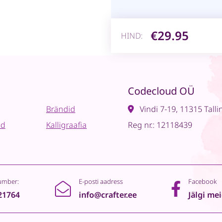
€29.95
HIND:
Codecloud OÜ
Brändid
Vindi 7-19, 11315 Talli
ad
Kalligraafia
Reg nr.: 12118439
umber:
E-posti aadress
Facebook
21764
info@crafter.ee
Jälgi me