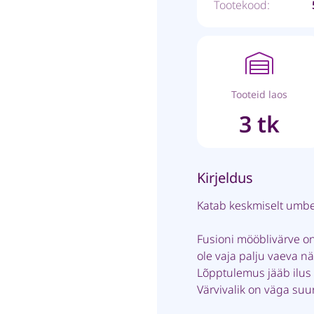
Tootekood:
Tooteid laos
3 tk
Kirjeldus
Katab keskmiselt umb
Fusioni mööblivärve on
ole vaja palju vaeva n
Lõpptulemus jääb ilus 
Värvivalik on väga suu