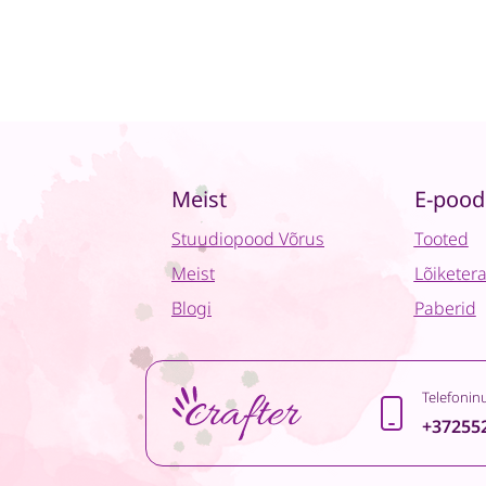
Meist
E-pood
Stuudiopood Võrus
Tooted
Meist
Lõiketer
Blogi
Paberid
Telefonin
+37255