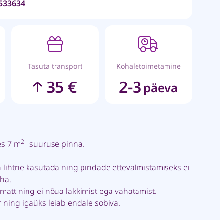
533634
Tasuta transport
Kohaletoimetamine
35 €
2-3
päeva
2
es 7 m
suuruse pinna.
 lihtne kasutada ning pindade ettevalmistamiseks ei
äha.
matt ning ei nõua lakkimist ega vahatamist.
r ning igaüks leiab endale sobiva.