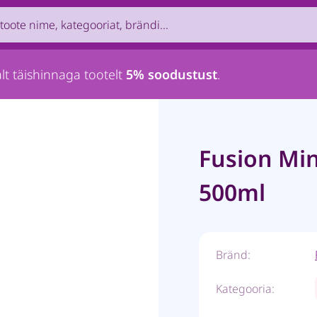
uct by name, brand, category...
lt täishinnaga tootelt
5% soodustust
.
Fusion Min
500ml
Bränd:
Kategooria: