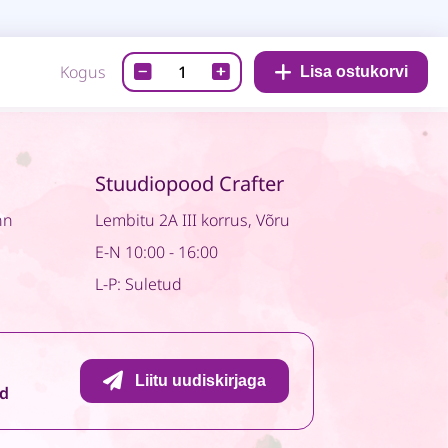
Fusion
Kogus
Lisa ostukorvi
Mineralvärv
–
Wellington
–
Stuudiopood Crafter
500ml
quantity
nn
Lembitu 2A III korrus, Võru
E-N 10:00 - 16:00
L-P: Suletud
Liitu uudiskirjaga
id