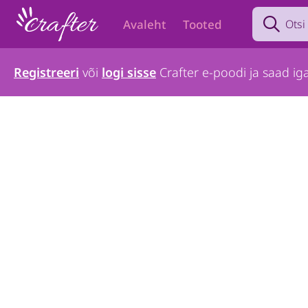
Search prod
Avaleht
Tooted
Registreeri
või
logi sisse
Crafter e-poodi ja saad iga