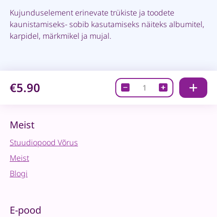
Kujunduselement erinevate trükiste ja toodete
kaunistamiseks- sobib kasutamiseks näiteks albumitel,
karpidel, märkmikel ja mujal.
€5.90
Kujunduselement-
Jänes
quantity
Meist
Stuudiopood Võrus
Meist
Blogi
E-pood