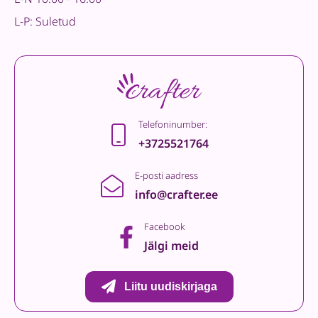
L-P: Suletud
Telefoninumber:
+3725521764
E-posti aadress
info@crafter.ee
Facebook
Jälgi meid
Liitu uudiskirjaga