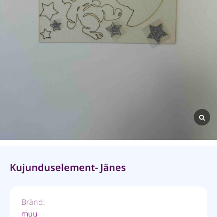
Kujunduselement- Jänes
Bränd:
muu