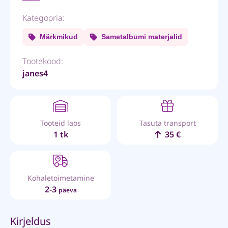
Kategooria:
Märkmikud
Sametalbumi materjalid
Tootekood:
janes4
Tooteid laos
Tasuta transport
1 tk
35 €
Kohaletoimetamine
2-3
päeva
Kirjeldus