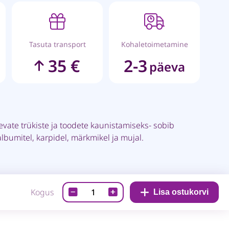
Tasuta transport
Kohaletoimetamine
35 €
2-3
päeva
ate trükiste ja toodete kaunistamiseks- sobib
lbumitel, karpidel, märkmikel ja mujal.
Kujunduselement-
Kogus
Lisa ostukorvi
Elevant
quantity