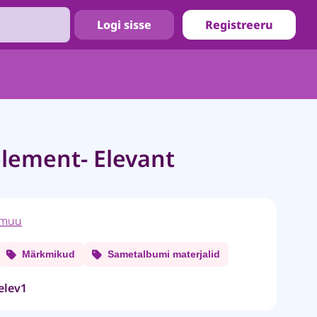
Logi sisse
Registreeru
lement- Elevant
muu
Märkmikud
Sametalbumi materjalid
elev1