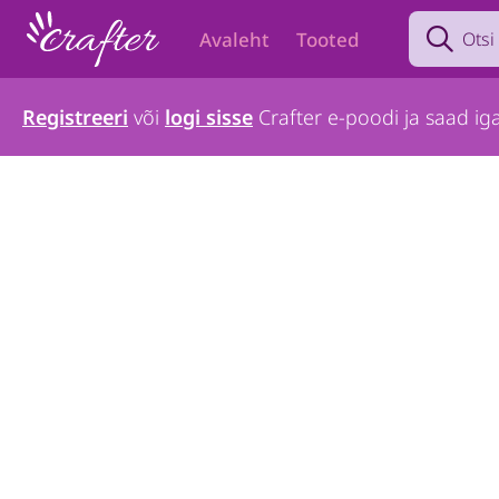
Search prod
Avaleht
Tooted
Registreeri
või
logi sisse
Crafter e-poodi ja saad iga