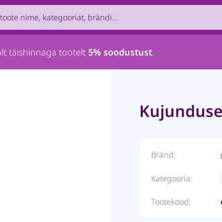
uct by name, brand, category...
lt täishinnaga tootelt
5% soodustust
.
Kujunduse
Bränd:
Kategooria:
Tootekood: