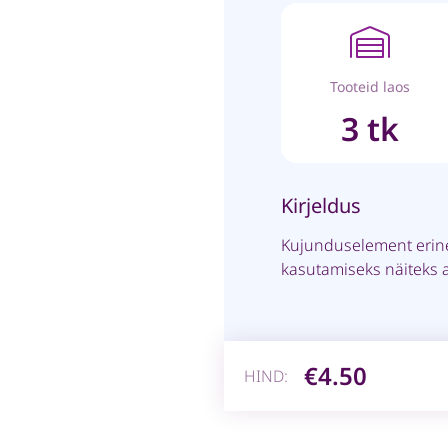
Tooteid laos
3 tk
Kirjeldus
Kujunduselement erinev
kasutamiseks näiteks a
€4.50
HIND: