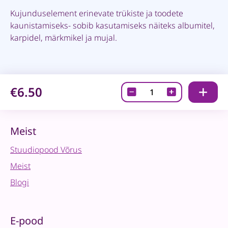
Kujunduselement erinevate trükiste ja toodete
kaunistamiseks- sobib kasutamiseks näiteks albumitel,
karpidel, märkmikel ja mujal.
€6.50
Kujunduselement-
Elevant
quantity
Meist
Stuudiopood Võrus
Meist
Blogi
E-pood