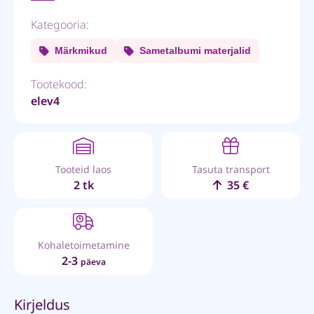
Kategooria:
Märkmikud
Sametalbumi materjalid
Tootekood:
elev4
Tooteid laos
Tasuta transport
2 tk
35 €
Kohaletoimetamine
2-3
päeva
Kirjeldus