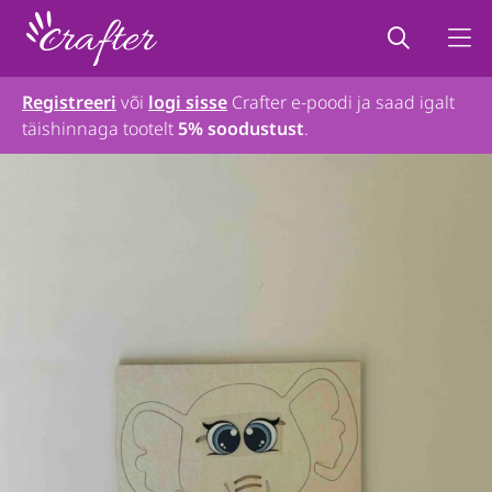
Registreeri
või
logi sisse
Crafter e-poodi ja saad igalt
täishinnaga tootelt
5% soodustust
.