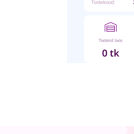
Tootekood:
Tooteid laos
0 tk