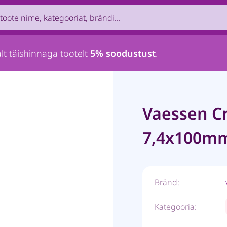
uct by name, brand, category...
lt täishinnaga tootelt
5% soodustust
.
Vaessen Cr
7,4x100mm
Bränd:
Kategooria: