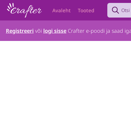
Search prod
Avaleht
Tooted
Registreeri
või
logi sisse
Crafter e-poodi ja saad iga