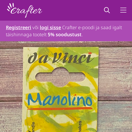
Registreeri
või
logi sisse
Crafter e-poodi ja saad igalt
täishinnaga tootelt
5% soodustust
.