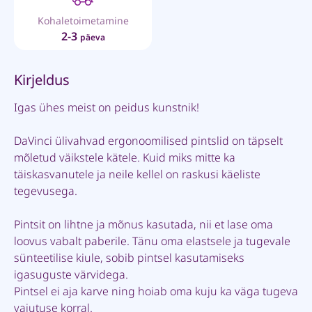
Kohaletoimetamine
2-3
päeva
Kirjeldus
Igas ühes meist on peidus kunstnik!
DaVinci ülivahvad ergonoomilised pintslid on täpselt
mõletud väikstele kätele. Kuid miks mitte ka
täiskasvanutele ja neile kellel on raskusi käeliste
tegevusega.
Pintsit on lihtne ja mõnus kasutada, nii et lase oma
loovus vabalt paberile. Tänu oma elastsele ja tugevale
sünteetilise kiule, sobib pintsel kasutamiseks
igasuguste värvidega.
Pintsel ei aja karve ning hoiab oma kuju ka väga tugeva
vajutuse korral.