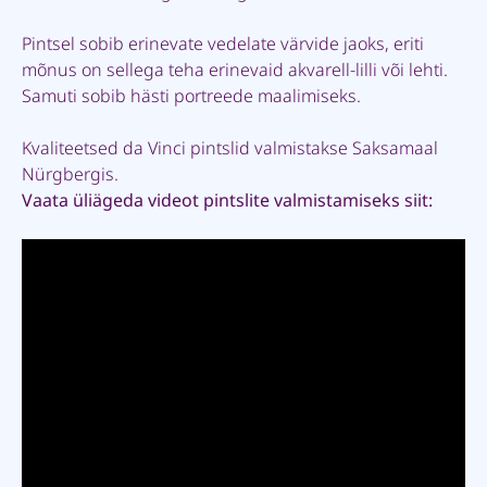
Pintsel sobib erinevate vedelate värvide jaoks, eriti
mõnus on sellega teha erinevaid akvarell-lilli või lehti.
Samuti sobib hästi portreede maalimiseks.
Kvaliteetsed da Vinci pintslid valmistakse Saksamaal
Nürgbergis.
Vaata üliägeda videot pintslite valmistamiseks siit: