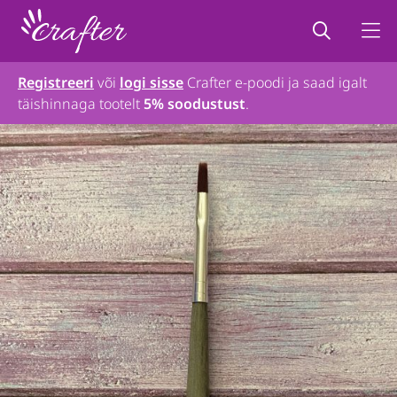
Registreeri
või
logi sisse
Crafter e-poodi ja saad igalt
täishinnaga tootelt
5% soodustust
.