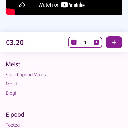
€3.20
Pintsel
-
FORTE
FLAT
Meist
lapik
Stuudiopood Võrus
-
2
Meist
quantity
Blogi
E-pood
Tooted