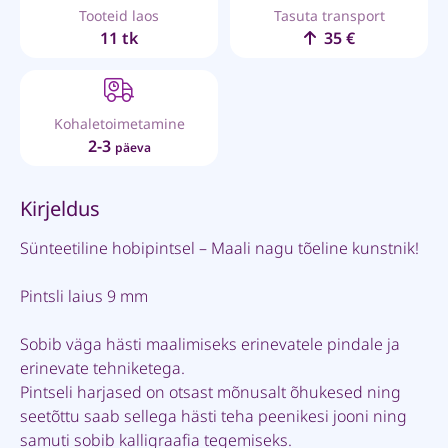
Tooteid laos
Tasuta transport
11 tk
35 €
Kohaletoimetamine
2-3
päeva
Kirjeldus
Sünteetiline hobipintsel – Maali nagu tõeline kunstnik!
Pintsli laius 9 mm
Sobib väga hästi maalimiseks erinevatele pindale ja
erinevate tehniketega.
Pintseli harjased on otsast mõnusalt õhukesed ning
seetõttu saab sellega hästi teha peenikesi jooni ning
samuti sobib kalligraafia tegemiseks.