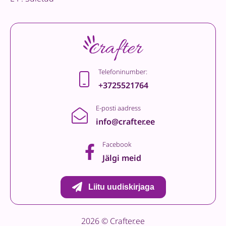
Telefoninumber:
+3725521764
E-posti aadress
info@crafter.ee
Facebook
Jälgi meid
Liitu uudiskirjaga
2026 © Crafter.ee