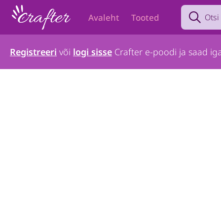
Search prod
Avaleht
Tooted
Registreeri
või
logi sisse
Crafter e-poodi ja saad iga