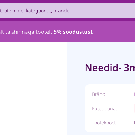
uct by name, brand, category...
lt täishinnaga tootelt
5% soodustust
.
Needid- 3
Bränd:
Kategooria:
Tootekood: