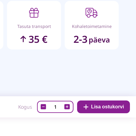
Tasuta transport
Kohaletoimetamine
35 €
2-3
päeva
Needid-
Kogus
Lisa ostukorvi
3mm,
must
quantity