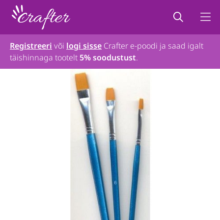
Registreeri
või
logi sisse
Crafter e-poodi ja saad igalt
täishinnaga tootelt
5% soodustust
.