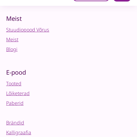
otsaga
pintslite
komplekt
Meist
quantity
Stuudiopood Võrus
Meist
Blogi
E-pood
Tooted
Lõiketerad
Paberid
Brändid
Kalligraafia