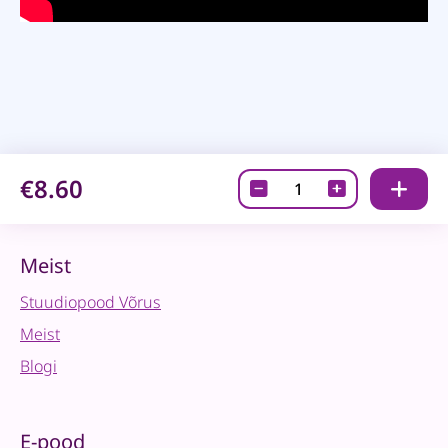
€8.60
Kuldamishelbed
komplektis
-
Golden
Meist
jewel
Stuudiopood Võrus
quantity
Meist
Blogi
E-pood