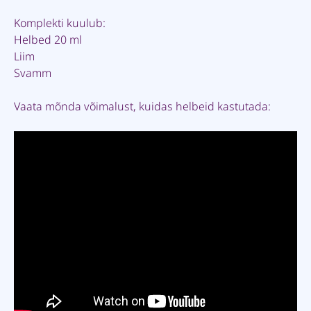
Komplekti kuulub:
Helbed 20 ml
Liim
Svamm
Vaata mõnda võimalust, kuidas helbeid kastutada: