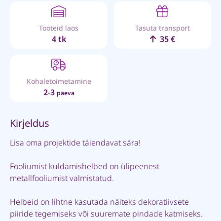
Tooteid laos
Tasuta transport
4 tk
35 €
Kohaletoimetamine
2-3
päeva
Kirjeldus
Lisa oma projektide täiendavat sära!
Fooliumist kuldamishelbed on ülipeenest
metallfooliumist valmistatud.
Helbeid on lihtne kasutada näiteks dekoratiivsete
piiride tegemiseks või suuremate pindade katmiseks.