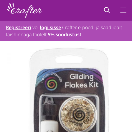
Registreeri
või
logi sisse
Crafter e-poodi ja saad igalt
täishinnaga tootelt
5% soodustust
.