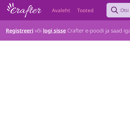
Search prod
Avaleht
Tooted
Registreeri
või
logi sisse
Crafter e-poodi ja saad iga