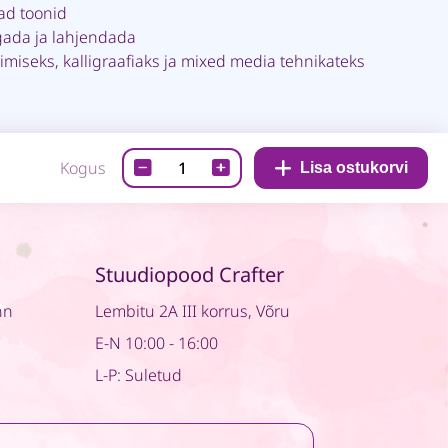
ad toonid
gada ja lahjendada
imiseks, kalligraafiaks ja mixed media tehnikateks
Ecoline
Kogus
Lisa ostukorvi
Liquid
Watercolor
Magenta
337-
Stuudiopood Crafter
vedel
nn
Lembitu 2A III korrus, Võru
akvarellvärv
30
E-N 10:00 - 16:00
ml
L-P: Suletud
quantity