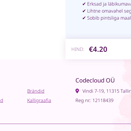
✔ Erksad ja läbikumav
✔ Lihtne omavahel se
✔ Sobib pintsliga maal
€4.20
HIND:
Codecloud OÜ
Brändid
Vindi 7-19, 11315 Talli
ad
Kalligraafia
Reg nr.: 12118439