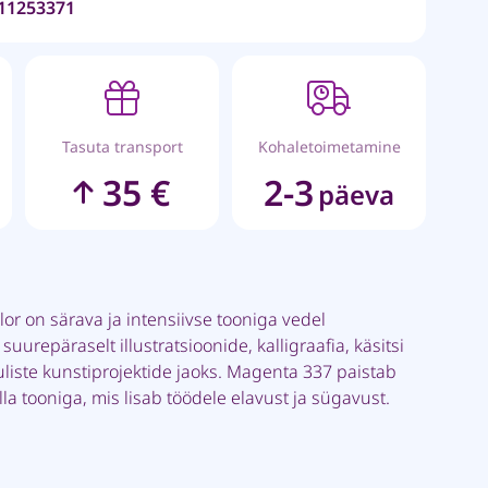
11253371
Tasuta transport
Kohaletoimetamine
35 €
2-3
päeva
lor on särava ja intensiivse tooniga vedel
suurepäraselt illustratsioonide, kalligraafia, käsitsi
uliste kunstiprojektide jaoks. Magenta 337 paistab
lla tooniga, mis lisab töödele elavust ja sügavust.