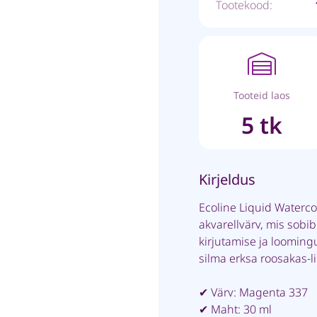
Tootekood:
Tooteid laos
5 tk
Kirjeldus
Ecoline Liquid Waterco
akvarellvärv, mis sobib 
kirjutamise ja looming
silma erksa roosakas-li
✔ Värv: Magenta 337
✔ Maht: 30 ml