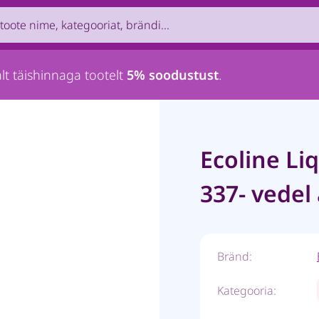
uct by name, brand, category...
lt täishinnaga tootelt
5% soodustust
.
Ecoline Li
337- vedel
Bränd:
Kategooria: