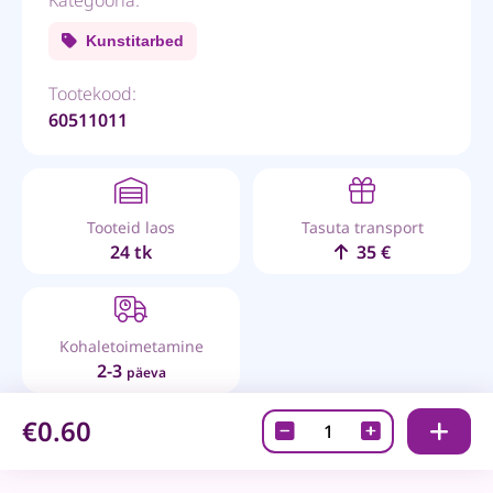
Kunstitarbed
Tootekood:
60511011
Tooteid laos
Tasuta transport
24 tk
35 €
Kohaletoimetamine
2-3
päeva
€0.60
Bruynzeel-
6B
grafiitpliiats