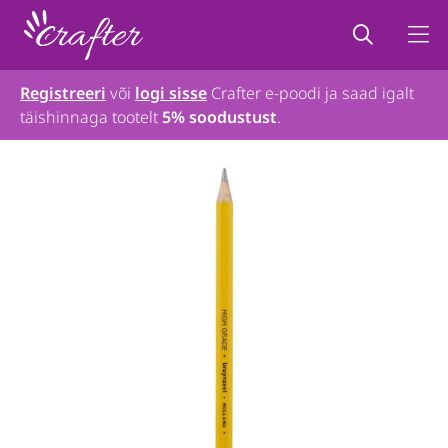
Registreeri
või
logi sisse
Crafter e-poodi ja saad igalt
täishinnaga tootelt
5% soodustust
.