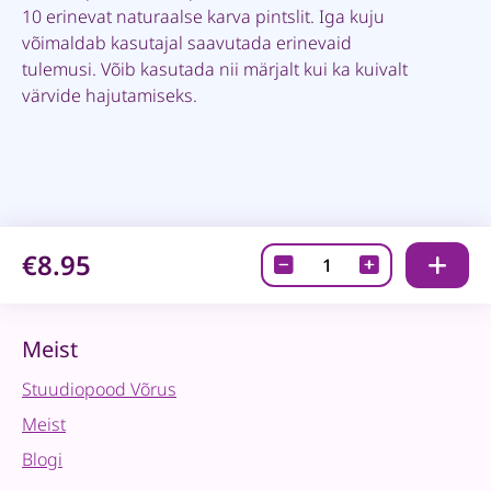
10 erinevat naturaalse karva pintslit. Iga kuju
võimaldab kasutajal saavutada erinevaid
tulemusi. Võib kasutada nii märjalt kui ka kuivalt
värvide hajutamiseks.
€8.95
Akvarellpintslid
quantity
Meist
Stuudiopood Võrus
Meist
Blogi