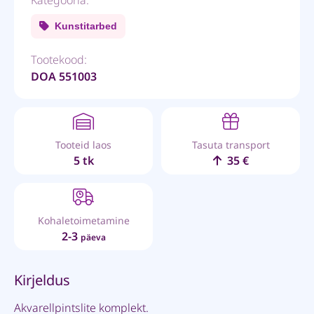
Kunstitarbed
Tootekood:
DOA 551003
Tooteid laos
Tasuta transport
5 tk
35 €
Kohaletoimetamine
2-3
päeva
Kirjeldus
Akvarellpintslite komplekt.