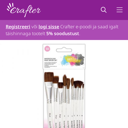
Registreeri
või
logi sisse
Crafter e-poodi ja saad igalt
täishinnaga tootelt
5% soodustust
.